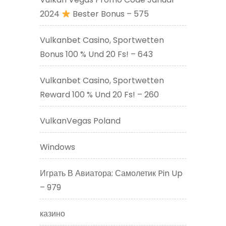
2024
Bester Bonus – 575
Vulkanbet Casino, Sportwetten
Bonus 100 % Und 20 Fs! – 643
Vulkanbet Casino, Sportwetten
Reward 100 % Und 20 Fs! – 260
VulkanVegas Poland
Windows
Играть В Авиатора: Самолетик Pin Up
– 979
казино