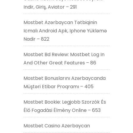
Indir, Giriş, Aviator – 291
Mostbet Azərbaycan Tətbiqinin
Icmalı Android Apk, Iphone Yükləmə
Nadir – 822
Mostbet Bd Review: Mostbet Log In
And Other Great Features – 86
Mostbet Bonuslarını Azərbaycanda
Müştəri Etibar Proqramı – 405
Mostbet Bookie: Legjobb Szorzók És
Élő Fogadási Élmény Online – 653
Mostbet Casino Azerbaycan