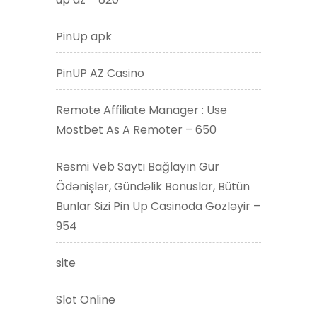
PinUp apk
PinUP AZ Casino
Remote Affiliate Manager : Use
Mostbet As A Remoter – 650
Rəsmi Veb Saytı Bağlayın️ Gur
Ödənişlər, Gündəlik Bonuslar, Bütün
Bunlar Sizi Pin Up Casinoda Gözləyir –
954
site
Slot Online