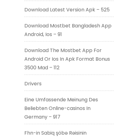
Download Latest Version Apk – 525
Download Mostbet Bangladesh App
Android, Ios – 91
Download The Mostbet App For
Android Or Ios In Apk Format Bonus
3500 Mad – 112
Drivers
Eine Umfassende Meinung Des
Beliebten Online-casinos In
Germany – 917
Fhn-in Sabiq şöbə Rəisinin