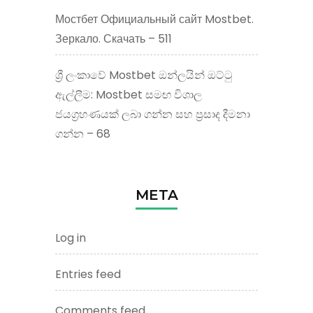
Мостбет Официальный сайт Mostbet.
Зеркало. Скачать – 511
ශ්‍රී ලංකාවේ Mostbet ඔන්ලයින් ඔට්ටු
ඇල්ලීම: Mostbet සමඟ විශාල
ජයග්‍රහණයක් ලබා ගන්න සහ ප්‍රසාද දීමනා
ගන්න – 68
META
Log in
Entries feed
Comments feed