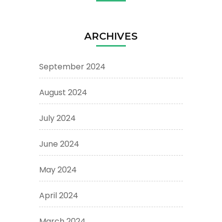
ARCHIVES
September 2024
August 2024
July 2024
June 2024
May 2024
April 2024
March 2024