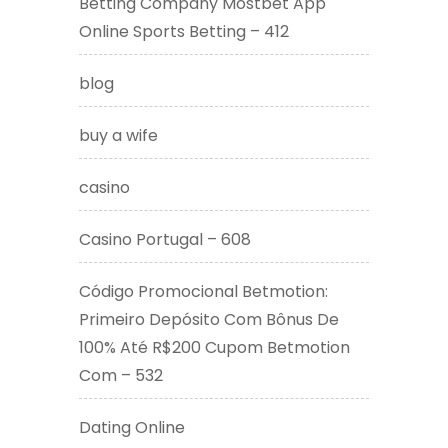
Betting Company Mostbet App
Online Sports Betting – 412
blog
buy a wife
casino
Casino Portugal – 608
Código Promocional Betmotion:
Primeiro Depósito Com Bônus De
100% Até R$200 Cupom Betmotion
Com – 532
Dating Online