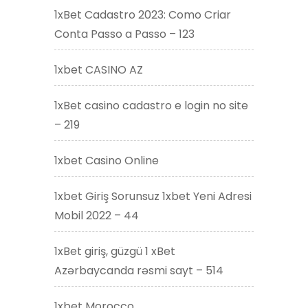
1xBet Cadastro 2023: Como Criar
Conta Passo a Passo – 123
1xbet CASINO AZ
1xBet casino cadastro e login no site
– 219
1xbet Casino Online
1xbet Giriş Sorunsuz 1xbet Yeni Adresi
Mobil 2022 – 44
1xBet giriş, güzgü 1 xBet
Azərbaycanda rəsmi sayt – 514
1xbet Morocco