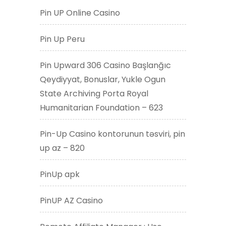
Pin UP Online Casino
Pin Up Peru
Pin Upward 306 Casino Başlanğıc
Qeydiyyat, Bonuslar, Yukle Ogun
State Archiving Porta Royal
Humanitarian Foundation – 623
Pin-Up Casino kontorunun təsviri, pin
up az – 820
PinUp apk
PinUP AZ Casino