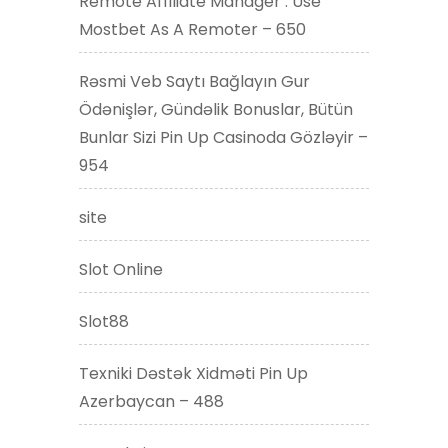
Remote Affiliate Manager : Use
Mostbet As A Remoter – 650
Rəsmi Veb Saytı Bağlayın️ Gur
Ödənişlər, Gündəlik Bonuslar, Bütün
Bunlar Sizi Pin Up Casinoda Gözləyir –
954
site
Slot Online
Slot88
Texniki Dəstək Xidməti Pin Up
Azerbaycan – 488