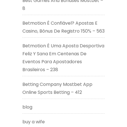
Best Games And Bonuses Mostbet –
8
Betmotion É Confiável? Apostas E
Casino, Bônus De Registro 150% – 563
Betmotion É Uma Aposta Desportiva
Feliz Y Sana Em Centenas De
Eventos Para Apostadores
Brasileiros – 238
Betting Company Mostbet App
Online Sports Betting – 412
blog
buy a wife