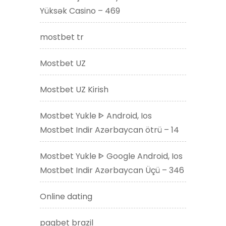
Yüksək Casino – 469
mostbet tr
Mostbet UZ
Mostbet UZ Kirish
Mostbet Yukle ᐈ Android, Ios
Mostbet Indir Azərbaycan ötrü – 14
Mostbet Yukle ᐈ Google Android, Ios
Mostbet Indir Azərbaycan Üçü – 346
Online dating
pagbet brazil