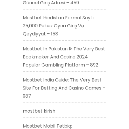
Güncel Giriş Adresi – 459
Mostbet Hindistan Formal Saytı
25,000 Pulsuz Oyna Giriş Və
Qeydiyyat – 158
Mostbet In Pakistan ᐉ The Very Best
Bookmaker And Casino 2024
Popular Gambling Platform – 892
Mostbet India Guide: The Very Best
Site For Betting And Casino Games –
987
mostbet kirish
Mostbet Mobil Tətbiq: