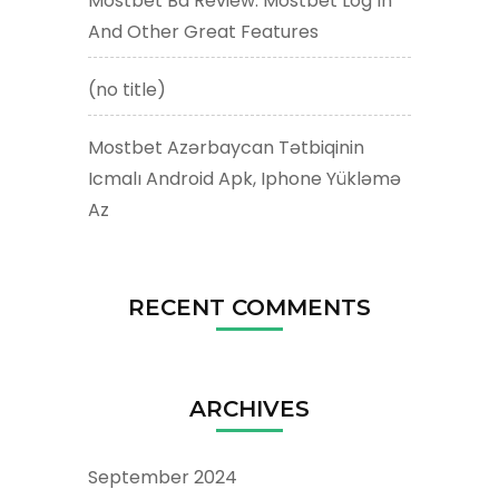
Mostbet Bd Review: Mostbet Log In
And Other Great Features
(no title)
Mostbet Azərbaycan Tətbiqinin
Icmalı Android Apk, Iphone Yükləmə
Az
RECENT COMMENTS
ARCHIVES
September 2024