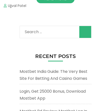
Ujjval Patel
Search
for:
RECENT POSTS
Mostbet India Guide: The Very Best
Site For Betting And Casino Games
Login, Get 25000 Bonus, Download
Mostbet App