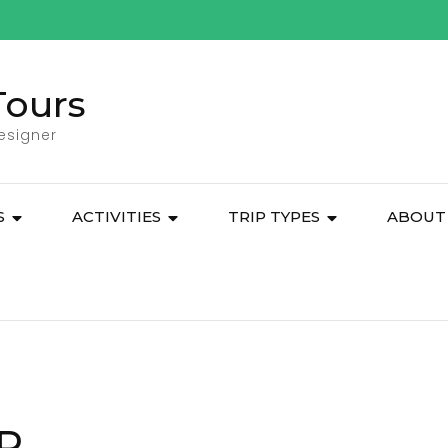
Tours
esigner
S
ACTIVITIES
TRIP TYPES
ABOUT
R