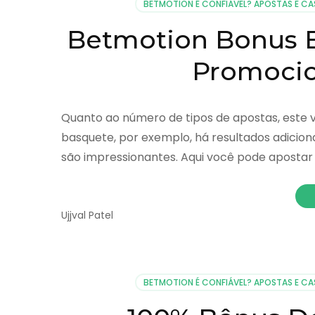
BETMOTION É CONFIÁVEL? APOSTAS E CAS
Betmotion Bonus 
Promocio
Quanto ao número de tipos de apostas, este v
basquete, por exemplo, há resultados adicion
são impressionantes. Aqui você pode apostar
Ujjval Patel
BETMOTION É CONFIÁVEL? APOSTAS E CAS