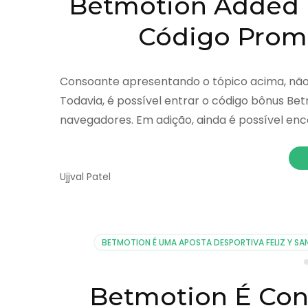
Betmotion Added 
Código Prom
Consoante apresentando o tópico acima, não e
Todavia, é possível entrar o código bônus Be
navegadores. Em adição, ainda é possível enc
Ujjval Patel
BETMOTION É UMA APOSTA DESPORTIVA FELIZ Y SA
Betmotion É Conf