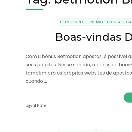
BETMOTION É CONFIÁVEL? APOSTAS E CAS
Boas-vindas 
Com u bônus Betmotion apostas, é possível 
seus palpites. Nesse sentido, o bônus de boas
também pra os próprios websites de apostas
quando …
Ujjval Patel