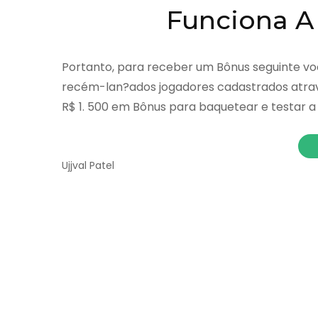
Funciona A
Portanto, para receber um Bônus seguinte voc
recém-lan?ados jogadores cadastrados atrav
R$ 1. 500 em Bônus para baquetear e testar a
Ujjval Patel