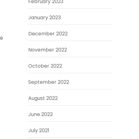
February 2023
January 2023
December 2022
té
November 2022
October 2022
September 2022
August 2022
June 2022
July 2021