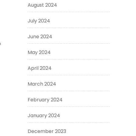
August 2024
July 2024
June 2024
o
May 2024
April 2024
March 2024
February 2024
January 2024
December 2023