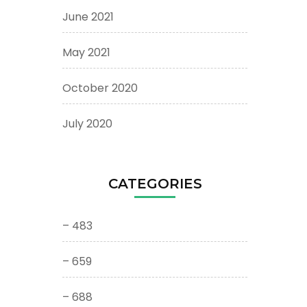
June 2021
May 2021
October 2020
July 2020
CATEGORIES
– 483
– 659
– 688