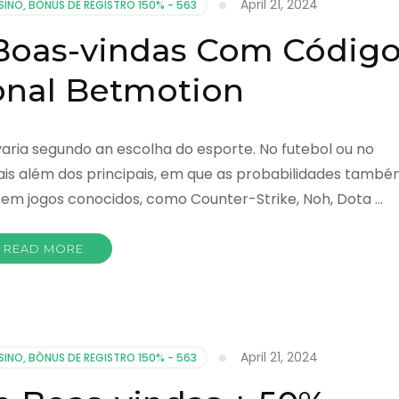
April 21, 2024
INO, BÔNUS DE REGISTRO 150% - 563
Boas-vindas Com Códig
nal Betmotion
aria segundo an escolha do esporte. No futebol ou no
ais além dos principais, em que as probabilidades tamb
 em jogos conocidos, como Counter-Strike, Noh, Dota …
READ MORE
April 21, 2024
INO, BÔNUS DE REGISTRO 150% - 563