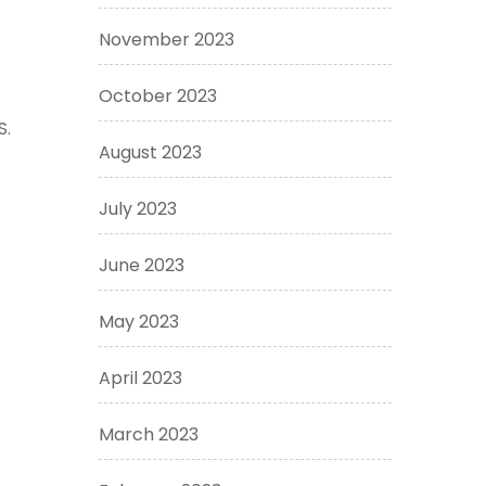
November 2023
October 2023
S.
August 2023
July 2023
June 2023
May 2023
April 2023
March 2023