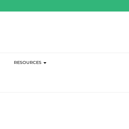
RESOURCES