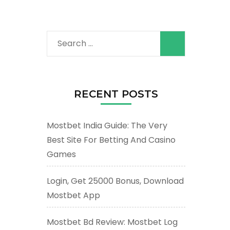
Search
for:
RECENT POSTS
Mostbet India Guide: The Very
Best Site For Betting And Casino
Games
Login, Get 25000 Bonus, Download
Mostbet App
Mostbet Bd Review: Mostbet Log