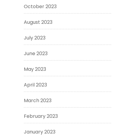
October 2023
August 2023
July 2023
June 2023
May 2023
April 2023
March 2023
February 2023
January 2023