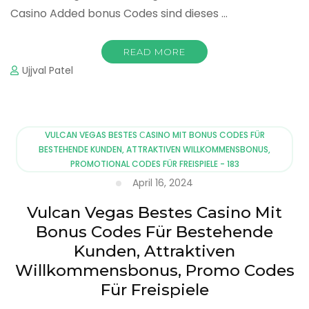
Casino Added bonus Codes sind dieses …
READ MORE
Ujjval Patel
VULCAN VEGAS BESTES СASINO MIT BONUS CODES FÜR
BESTEHENDE KUNDEN, ATTRAKTIVEN WILLKOMMENSBONUS,
PROMOTIONAL CODES FÜR FREISPIELE - 183
April 16, 2024
Vulcan Vegas Bestes Сasino Mit
Bonus Codes Für Bestehende
Kunden, Attraktiven
Willkommensbonus, Promo Codes
Für Freispiele