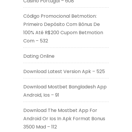
Casino Portugal – 608
Código Promocional Betmotion:
Primeiro Depósito Com Bônus De
100% Até R$200 Cupom Betmotion
Com – 532
Dating Online
Download Latest Version Apk – 525
Download Mostbet Bangladesh App
Android, Ios – 91
Download The Mostbet App For
Android Or Ios In Apk Format Bonus
3500 Mad – 112