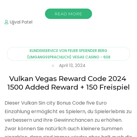
READ MORE
Ujjval Patel
KUNDENSERVICE VON FEUER SPEIENDER BERG
(UMGANGSSPRACHLICH) VEGAS CASINO - 608
April 13, 2024
Vulkan Vegas Reward Code 2024 ️
1500 Added Reward + 150 Freispiel
Dieser Vulkan Sin city Bonus Code five Euro
Einzahlung ermöglicht es Spielern, du Spielerlebnis zu
verbessern und ihre Gewinnchancen zu erhöhen.
Zwar können Sie natürlich auch kleinere Summen