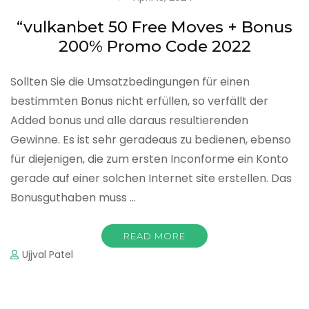
“vulkanbet 50 Free Moves + Bonus
200% Promo Code 2022
Sollten Sie die Umsatzbedingungen für einen
bestimmten Bonus nicht erfüllen, so verfällt der
Added bonus und alle daraus resultierenden
Gewinne. Es ist sehr geradeaus zu bedienen, ebenso
für diejenigen, die zum ersten Inconforme ein Konto
gerade auf einer solchen Internet site erstellen. Das
Bonusguthaben muss …
READ MORE
Ujjval Patel