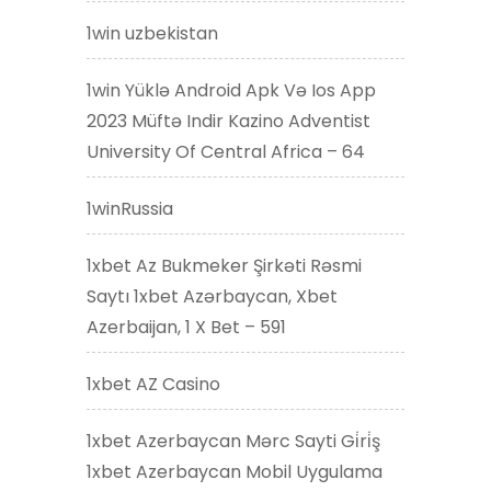
1win uzbekistan
1win Yüklə Android Apk Və Ios App
2023 Müftə Indir Kazino Adventist
University Of Central Africa – 64
1winRussia
1xbet Az Bukmeker Şirkəti Rəsmi
Saytı 1xbet Azərbaycan, Xbet
Azerbaijan, 1 X Bet – 591
1xbet AZ Casino
1xbet Azerbaycan Mərc Sayti Gi̇ri̇ş
1xbet Azerbaycan Mobil Uygulama