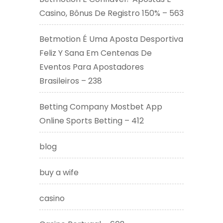
Casino, Bônus De Registro 150% – 563
Betmotion É Uma Aposta Desportiva
Feliz Y Sana Em Centenas De
Eventos Para Apostadores
Brasileiros – 238
Betting Company Mostbet App
Online Sports Betting – 412
blog
buy a wife
casino