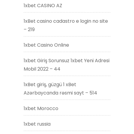
1xbet CASINO AZ
1xBet casino cadastro e login no site
– 219
1xbet Casino Online
1xbet Giriş Sorunsuz 1xbet Yeni Adresi
Mobil 2022 – 44
1xBet giriş, güzgü 1 xBet
Azərbaycanda rəsmi sayt – 514
1xbet Morocco
1xbet russia