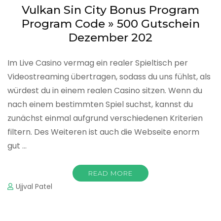
Vulkan Sin City Bonus Program
Program Code » 500 Gutschein
Dezember 202
Im Live Casino vermag ein realer Spieltisch per
Videostreaming übertragen, sodass du uns fühlst, als
würdest du in einem realen Casino sitzen. Wenn du
nach einem bestimmten Spiel suchst, kannst du
zunächst einmal aufgrund verschiedenen Kriterien
filtern. Des Weiteren ist auch die Webseite enorm
gut …
READ MORE
Ujjval Patel