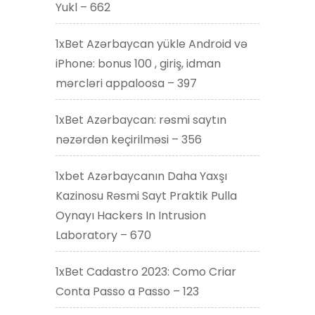
Yukl – 662
1xBet Azərbaycan yükle Android və
iPhone: bonus 100 , giriş, idman
mərcləri appaloosa – 397
1xBet Azərbaycan: rəsmi saytın
nəzərdən keçirilməsi – 356
1xbet Azərbaycanın Daha Yaxşı
Kazinosu Rəsmi Sayt Praktik Pulla
Oynayı Hackers In Intrusion
Laboratory – 670
1xBet Cadastro 2023: Como Criar
Conta Passo a Passo – 123