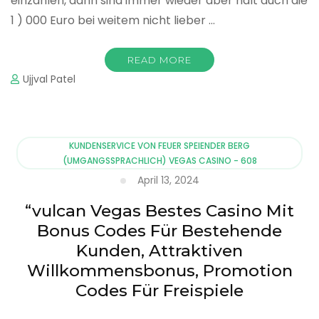
einzahlen, dann sind immer wieder aber halt auch die
1 ) 000 Euro bei weitem nicht lieber …
READ MORE
Ujjval Patel
KUNDENSERVICE VON FEUER SPEIENDER BERG
(UMGANGSSPRACHLICH) VEGAS CASINO - 608
April 13, 2024
“vulcan Vegas Bestes Сasino Mit
Bonus Codes Für Bestehende
Kunden, Attraktiven
Willkommensbonus, Promotion
Codes Für Freispiele