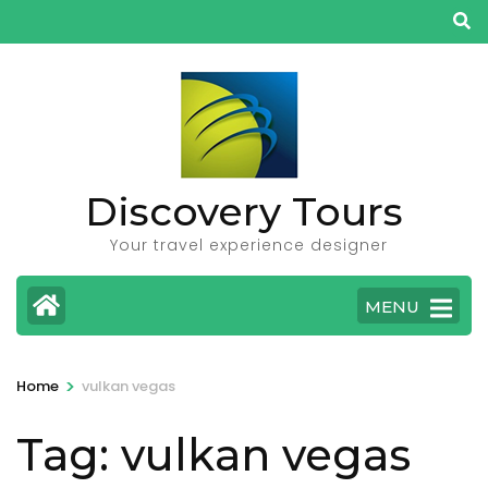
Skip
to
content
(Press
Enter)
Discovery Tours
Your travel experience designer
MENU
>
Home
vulkan vegas
Tag:
vulkan vegas