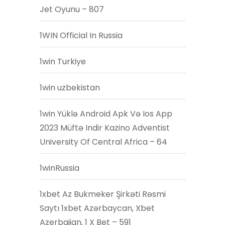
Jet Oyunu – 807
1WIN Official In Russia
1win Turkiye
1win uzbekistan
1win Yüklə Android Apk Və Ios App
2023 Müftə Indir Kazino Adventist
University Of Central Africa – 64
1winRussia
1xbet Az Bukmeker Şirkəti Rəsmi
Saytı 1xbet Azərbaycan, Xbet
Azerbaijan, 1 X Bet – 591