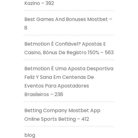
Kazino – 392
Best Games And Bonuses Mostbet –
8
Betmotion É Confiável? Apostas E
Casino, Bônus De Registro 150% – 563
Betmotion É Uma Aposta Desportiva
Feliz Y Sana Em Centenas De
Eventos Para Apostadores
Brasileiros – 238
Betting Company Mostbet App
Online Sports Betting – 412
blog