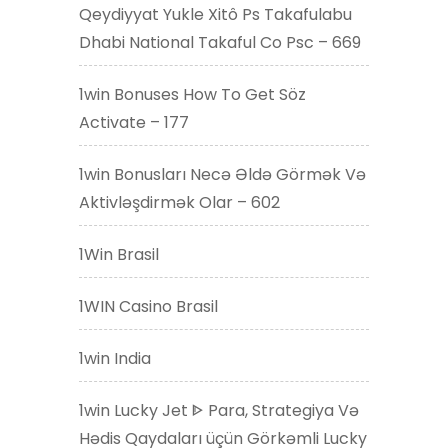
Qeydiyyat Yukle Xitô Ps Takafulabu
Dhabi National Takaful Co Psc – 669
1win Bonuses How To Get Söz
Activate – 177
1win Bonusları Necə Əldə Görmək Və
Aktivləşdirmək Olar – 602
1Win Brasil
1WIN Casino Brasil
1win India
1win Lucky Jet ᐈ Para, Strategiya Və
Hədis Qaydaları üçün Görkəmli Lucky