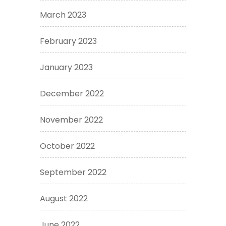
March 2023
February 2023
January 2023
December 2022
November 2022
October 2022
September 2022
August 2022
June 2022