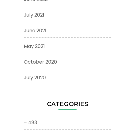
July 2021
June 2021
May 2021
October 2020
July 2020
CATEGORIES
– 483