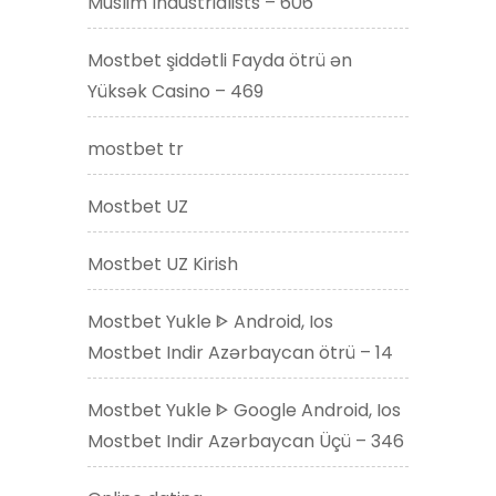
Muslim Industrialists – 606
Mostbet şiddətli Fayda ötrü ən
Yüksək Casino – 469
mostbet tr
Mostbet UZ
Mostbet UZ Kirish
Mostbet Yukle ᐈ Android, Ios
Mostbet Indir Azərbaycan ötrü – 14
Mostbet Yukle ᐈ Google Android, Ios
Mostbet Indir Azərbaycan Üçü – 346