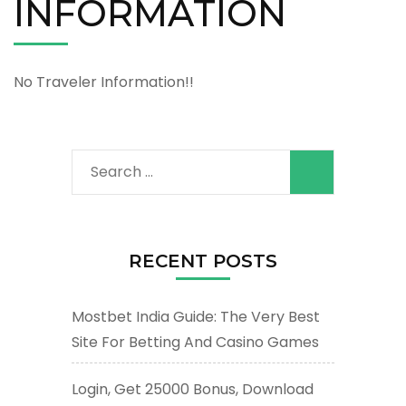
INFORMATION
No Traveler Information!!
Search
for:
RECENT POSTS
Mostbet India Guide: The Very Best
Site For Betting And Casino Games
Login, Get 25000 Bonus, Download