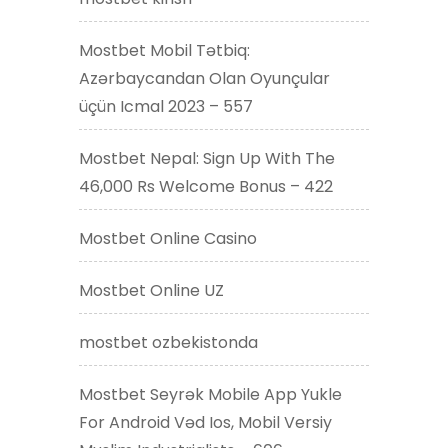
Mostbet Mobil Tətbiq:
Azərbaycandan Olan Oyunçular
üçün Icmal 2023 – 557
Mostbet Nepal: Sign Up With The
46,000 Rs Welcome Bonus – 422
Mostbet Online Casino
Mostbet Online UZ
mostbet ozbekistonda
Mostbet Seyrək Mobile App Yukle
For Android Vəd Ios, Mobil Versiy