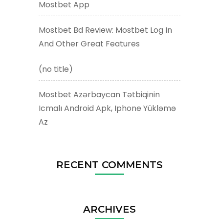
Mostbet App
Mostbet Bd Review: Mostbet Log In
And Other Great Features
(no title)
Mostbet Azərbaycan Tətbiqinin
Icmalı Android Apk, Iphone Yükləmə
Az
RECENT COMMENTS
ARCHIVES