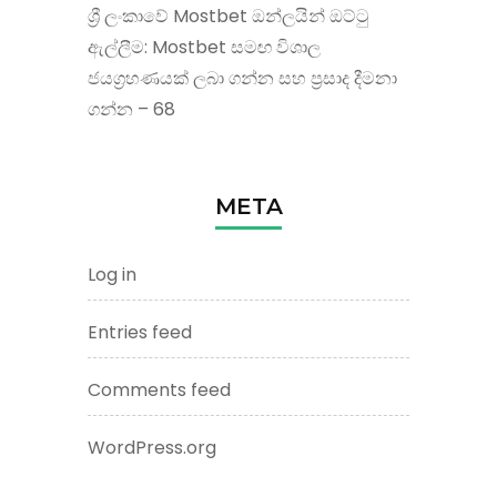
ශ්‍රී ලංකාවේ Mostbet ඔන්ලයින් ඔට්ටු
ඇල්ලීම: Mostbet සමඟ විශාල
ජයග්‍රහණයක් ලබා ගන්න සහ ප්‍රසාද දීමනා
ගන්න – 68
META
Log in
Entries feed
Comments feed
WordPress.org