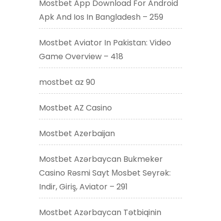
Mostbet App Download For Android
Apk And Ios In Bangladesh – 259
Mostbet Aviator In Pakistan: Video
Game Overview – 418
mostbet az 90
Mostbet AZ Casino
Mostbet Azerbaijan
Mostbet Azərbaycan Bukmeker
Casino Rəsmi Sayt Мosbet Seyrək:
Indir, Giriş, Aviator – 291
Mostbet Azərbaycan Tətbiqinin