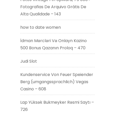
Fotografias De Arquivo Grátis De
Alta Qualidade – 143
how to date women
İdman Mərcləri Və Onlayn Kazino
500 Bonus Qazanın Proloq – 470
Judi Slot
Kundenservice Von Feuer Speiender
Berg (umgangssprachlich) Vegas
Casino – 608
Lap Yüksək Bukmeyker Rəsmi Saytı –
726