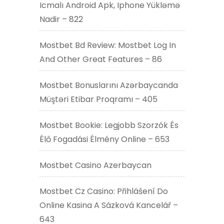
Icmalı Android Apk, Iphone Yükləmə
Nadir – 822
Mostbet Bd Review: Mostbet Log In
And Other Great Features – 86
Mostbet Bonuslarını Azərbaycanda
Müştəri Etibar Proqramı – 405
Mostbet Bookie: Legjobb Szorzók És
Élő Fogadási Élmény Online – 653
Mostbet Casino Azerbaycan
Mostbet Cz Casino: Přihlášení Do
Online Kasina A Sázková Kancelář –
643