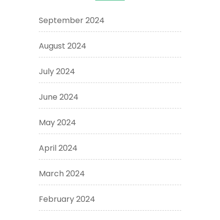
September 2024
August 2024
July 2024
June 2024
May 2024
April 2024
March 2024
February 2024