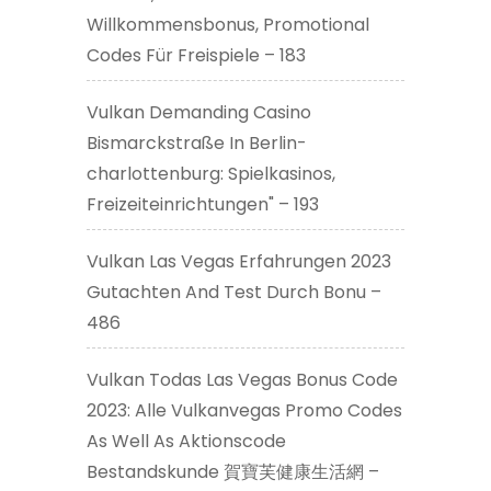
Willkommensbonus, Promotional
Codes Für Freispiele – 183
Vulkan Demanding Casino
Bismarckstraße In Berlin-
charlottenburg: Spielkasinos,
Freizeiteinrichtungen" – 193
Vulkan Las Vegas Erfahrungen 2023
Gutachten And Test Durch Bonu –
486
Vulkan Todas Las Vegas Bonus Code
2023: Alle Vulkanvegas Promo Codes
As Well As Aktionscode
Bestandskunde 賀寶芙健康生活網 –