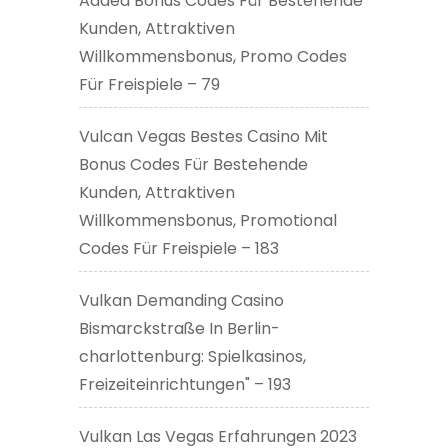
Added Bonus Codes Für Bestehende
Kunden, Attraktiven
Willkommensbonus, Promo Codes
Für Freispiele – 79
Vulcan Vegas Bestes Сasino Mit
Bonus Codes Für Bestehende
Kunden, Attraktiven
Willkommensbonus, Promotional
Codes Für Freispiele – 183
Vulkan Demanding Casino
Bismarckstraße In Berlin-
charlottenburg: Spielkasinos,
Freizeiteinrichtungen" – 193
Vulkan Las Vegas Erfahrungen 2023