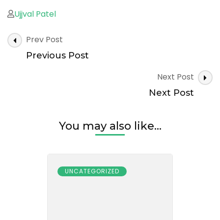
Ujjval Patel
Post
Prev Post
Navigation
Previous Post
Next Post
Next Post
You may also like...
UNCATEGORIZED