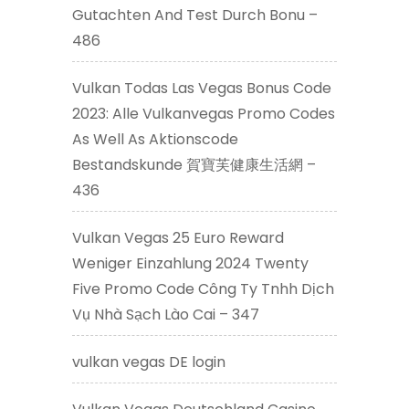
Gutachten And Test Durch Bonu –
486
Vulkan Todas Las Vegas Bonus Code
2023: Alle Vulkanvegas Promo Codes
As Well As Aktionscode
Bestandskunde 賀寶芙健康生活網 –
436
Vulkan Vegas 25 Euro Reward
Weniger Einzahlung 2024 Twenty
Five Promo Code Công Ty Tnhh Dịch
Vụ Nhà Sạch Lào Cai – 347
vulkan vegas DE login