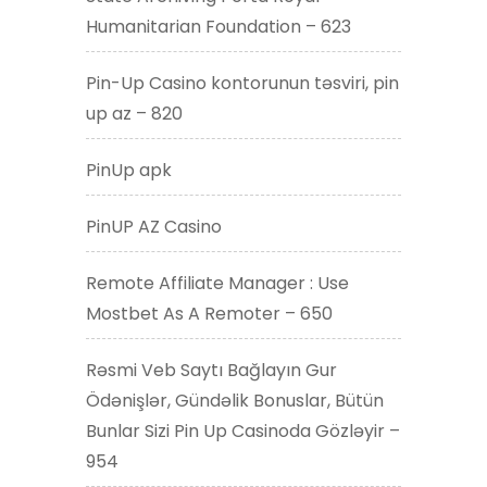
Humanitarian Foundation – 623
Pin-Up Casino kontorunun təsviri, pin
up az – 820
PinUp apk
PinUP AZ Casino
Remote Affiliate Manager : Use
Mostbet As A Remoter – 650
Rəsmi Veb Saytı Bağlayın️ Gur
Ödənişlər, Gündəlik Bonuslar, Bütün
Bunlar Sizi Pin Up Casinoda Gözləyir –
954