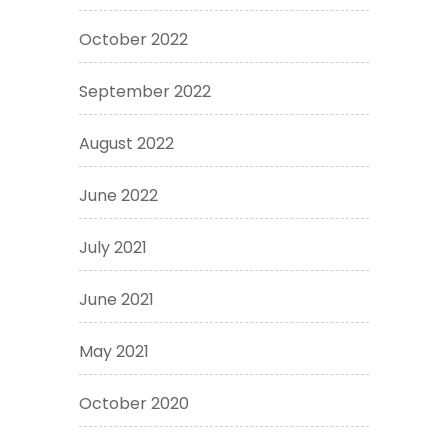
October 2022
September 2022
August 2022
June 2022
July 2021
June 2021
May 2021
October 2020