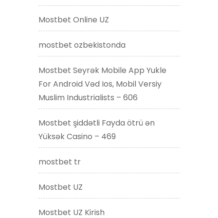
Mostbet Online UZ
mostbet ozbekistonda
Mostbet Seyrək Mobile App Yukle
For Android Vəd Ios, Mobil Versiy
Muslim Industrialists – 606
Mostbet şiddətli Fayda ötrü ən
Yüksək Casino – 469
mostbet tr
Mostbet UZ
Mostbet UZ Kirish