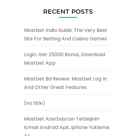
RECENT POSTS
Mostbet India Guide: The Very Best
Site For Betting And Casino Games
Login, Get 25000 Bonus, Download
Mostbet App
Mostbet Bd Review: Mostbet Log In
And Other Great Features
(no title)
Mostbet Azərbaycan Tətbiqinin
Icmalı Android Apk, Iphone Yükləmə
Az