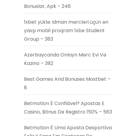
Bonuslar, Apk – 246
1xbet yüklə: idman mərcləri üçün ən
yaxşı mobil proqram 1xbe Student
Group – 383
Azərbaycanda Onlayn Mərc Evi Və
Kazino – 392
Best Games And Bonuses Mostbet –
8
Betmotion É Confiável? Apostas E
Casino, Bônus De Registro 150% – 563
Betmotion É Uma Aposta Desportiva