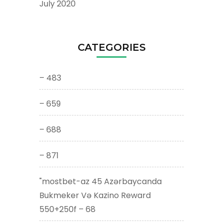
July 2020
CATEGORIES
– 483
– 659
– 688
– 871
"mostbet-az 45 Azərbaycanda
Bukmeker Və Kazino Reward
550+250f – 68