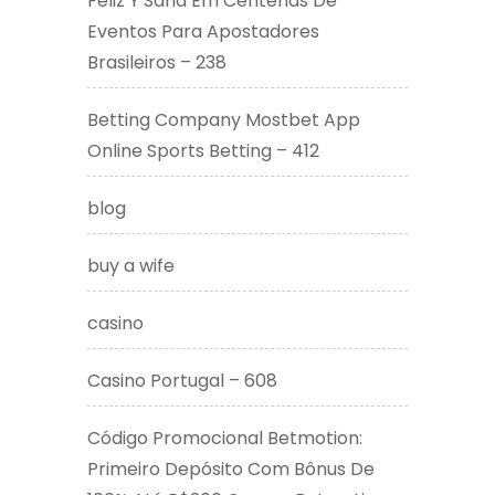
Feliz Y Sana Em Centenas De
Eventos Para Apostadores
Brasileiros – 238
Betting Company Mostbet App
Online Sports Betting – 412
blog
buy a wife
casino
Casino Portugal – 608
Código Promocional Betmotion:
Primeiro Depósito Com Bônus De