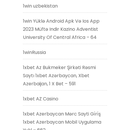
1win uzbekistan
1win Yüklə Android Apk Və Ios App
2023 Müftə Indir Kazino Adventist
University Of Central Africa – 64
1winRussia
1xbet Az Bukmeker Şirkəti Rəsmi
Saytı 1xbet Azərbaycan, Xbet
Azerbaijan, 1 X Bet – 591
1xbet AZ Casino
1xbet Azerbaycan Mərc Sayti Gi̇ri̇ş
1xbet Azerbaycan Mobil Uygulama