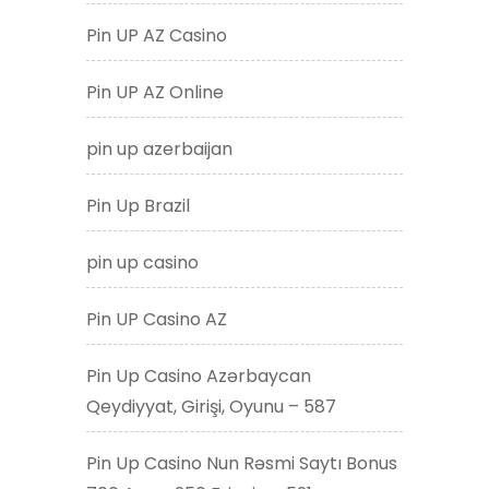
Pin UP AZ Casino
Pin UP AZ Online
pin up azerbaijan
Pin Up Brazil
pin up casino
Pin UP Casino AZ
Pin Up Casino Azərbaycan
Qeydiyyat, Girişi, Oyunu – 587
Pin Up Casino Nun Rəsmi Saytı Bonus