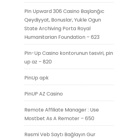
Pin Upward 306 Casino Başlanğıc
Qeydiyyat, Bonuslar, Yukle Ogun
State Archiving Porta Royal
Humanitarian Foundation – 623
Pin-Up Casino kontorunun təsviri, pin
up az – 820
PinUp apk
PinUP AZ Casino
Remote Affiliate Manager : Use
Mostbet As A Remoter – 650
Rəsmi Veb Saytı Bağlayın️ Gur