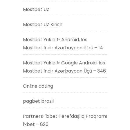
Mostbet UZ
Mostbet UZ Kirish
Mostbet Yukle ᐈ Android, Ios
Mostbet Indir Azərbaycan ötrü – 14
Mostbet Yukle ᐈ Google Android, Ios
Mostbet Indir Azərbaycan Üçü – 346
Online dating
pagbet brazil
Partners-1xbet Tərəfdaşlıq Proqramı
1xbet – 826