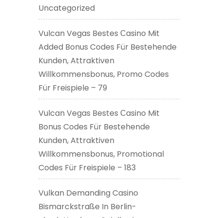
Uncategorized
Vulcan Vegas Bestes Сasino Mit
Added Bonus Codes Für Bestehende
Kunden, Attraktiven
Willkommensbonus, Promo Codes
Für Freispiele – 79
Vulcan Vegas Bestes Сasino Mit
Bonus Codes Für Bestehende
Kunden, Attraktiven
Willkommensbonus, Promotional
Codes Für Freispiele – 183
Vulkan Demanding Casino
Bismarckstraße In Berlin-