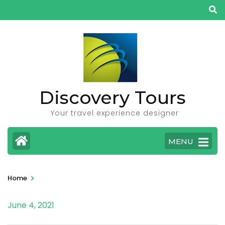
Skip
to
content
(Press
Enter)
Discovery Tours
Your travel experience designer
MENU
>
Home
June 4, 2021