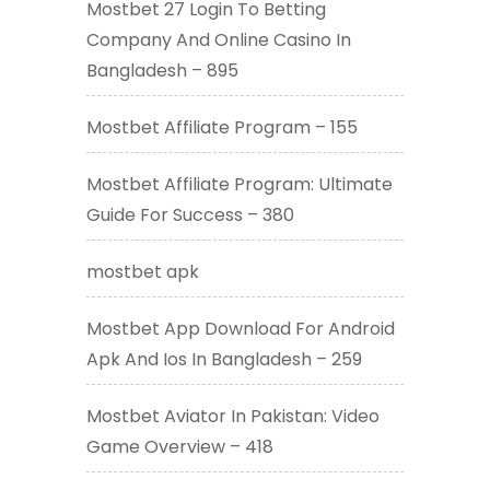
Mostbet 27 Login To Betting
Company And Online Casino In
Bangladesh – 895
Mostbet Affiliate Program – 155
Mostbet Affiliate Program: Ultimate
Guide For Success – 380
mostbet apk
Mostbet App Download For Android
Apk And Ios In Bangladesh – 259
Mostbet Aviator In Pakistan: Video
Game Overview – 418