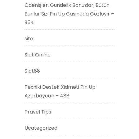
Ödənişlər, Gündəlik Bonuslar, Bütün
Bunlar Sizi Pin Up Casinoda Gözləyir –
954
site
Slot Online
Slot88
Texniki Dəstək Xidməti Pin Up
Azerbaycan – 488
Travel Tips
Ucategorized