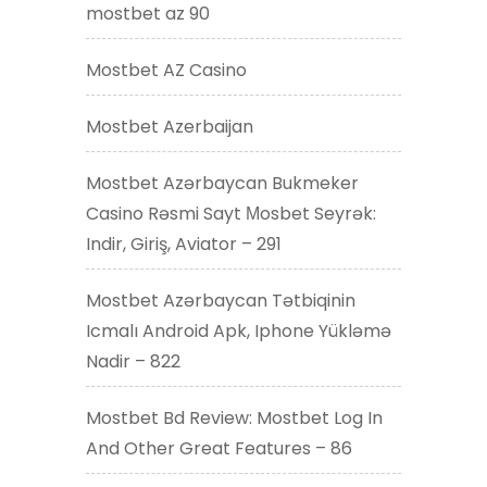
mostbet az 90
Mostbet AZ Casino
Mostbet Azerbaijan
Mostbet Azərbaycan Bukmeker
Casino Rəsmi Sayt Мosbet Seyrək:
Indir, Giriş, Aviator – 291
Mostbet Azərbaycan Tətbiqinin
Icmalı Android Apk, Iphone Yükləmə
Nadir – 822
Mostbet Bd Review: Mostbet Log In
And Other Great Features – 86