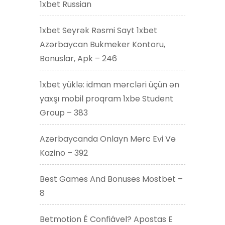
1xbet Russian
1xbet Seyrək Rəsmi Sayt 1xbet
Azərbaycan Bukmeker Kontoru,
Bonuslar, Apk – 246
1xbet yüklə: idman mərcləri üçün ən
yaxşı mobil proqram 1xbe Student
Group – 383
Azərbaycanda Onlayn Mərc Evi Və
Kazino – 392
Best Games And Bonuses Mostbet –
8
Betmotion É Confiável? Apostas E