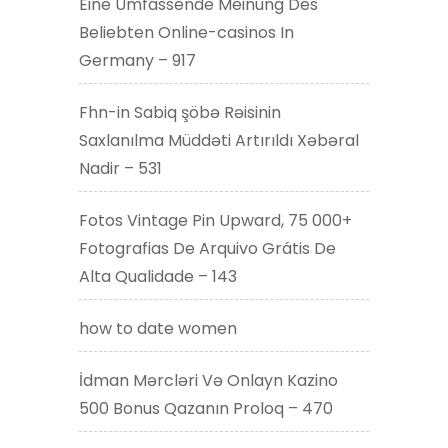
Eine Umfassende Meinung Des
Beliebten Online-casinos In
Germany – 917
Fhn-in Sabiq şöbə Rəisinin
Saxlanılma Müddəti Artırıldı Xəbəral
Nadir – 531
Fotos Vintage Pin Upward, 75 000+
Fotografias De Arquivo Grátis De
Alta Qualidade – 143
how to date women
İdman Mərcləri Və Onlayn Kazino
500 Bonus Qazanın Proloq – 470