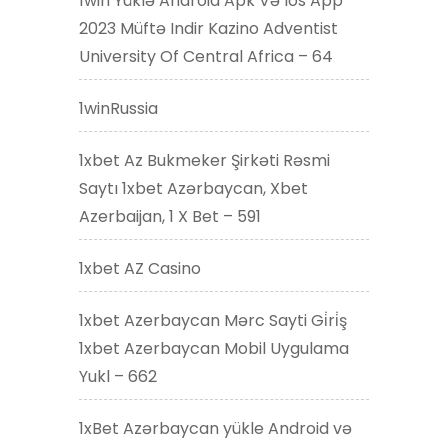
1win Yüklə Android Apk Və Ios App
2023 Müftə Indir Kazino Adventist
University Of Central Africa – 64
1winRussia
1xbet Az Bukmeker Şirkəti Rəsmi
Saytı 1xbet Azərbaycan, Xbet
Azerbaijan, 1 X Bet – 591
1xbet AZ Casino
1xbet Azerbaycan Mərc Sayti Gi̇ri̇ş
1xbet Azerbaycan Mobil Uygulama
Yukl – 662
1xBet Azərbaycan yükle Android və