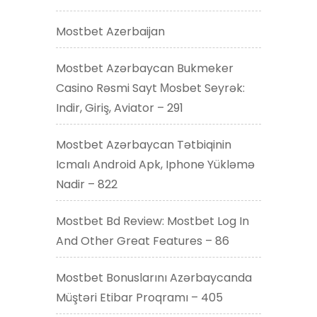
Mostbet Azerbaijan
Mostbet Azərbaycan Bukmeker
Casino Rəsmi Sayt Мosbet Seyrək:
Indir, Giriş, Aviator – 291
Mostbet Azərbaycan Tətbiqinin
Icmalı Android Apk, Iphone Yükləmə
Nadir – 822
Mostbet Bd Review: Mostbet Log In
And Other Great Features – 86
Mostbet Bonuslarını Azərbaycanda
Müştəri Etibar Proqramı – 405