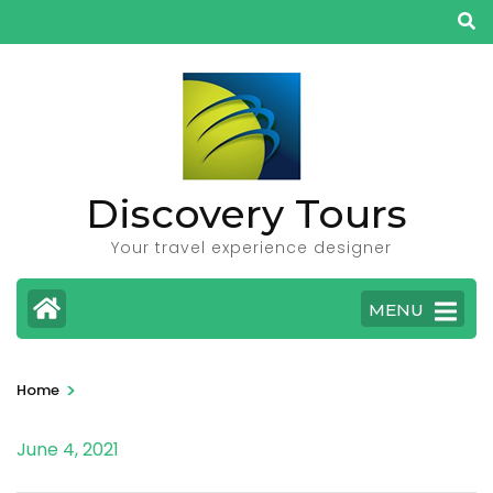
Skip
to
content
(Press
Enter)
Discovery Tours
Your travel experience designer
MENU
>
Home
June 4, 2021