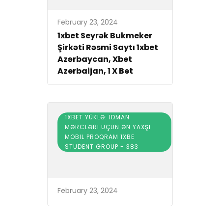
February 23, 2024
1xbet Seyrək Bukmeker
Şirkəti Rəsmi Saytı 1xbet
Azərbaycan, Xbet
Azerbaijan, 1 X Bet
1XBET YÜKLƏ: IDMAN
MƏRCLƏRI ÜÇÜN ƏN YAXŞI
MOBIL PROQRAM 1XBE
STUDENT GROUP - 383
February 23, 2024