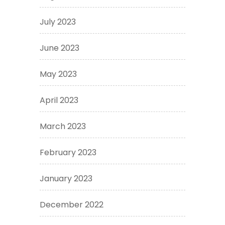
July 2023
June 2023
May 2023
April 2023
March 2023
February 2023
January 2023
December 2022