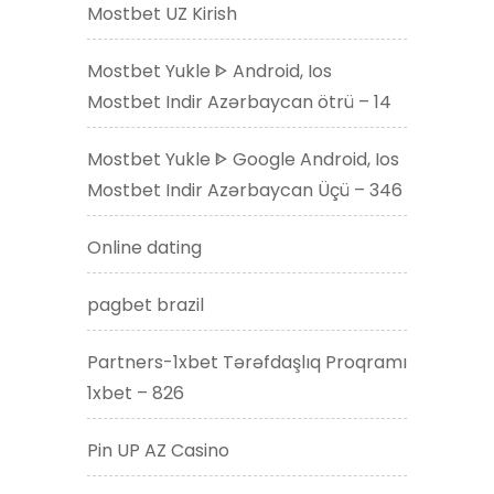
Mostbet UZ Kirish
Mostbet Yukle ᐈ Android, Ios
Mostbet Indir Azərbaycan ötrü – 14
Mostbet Yukle ᐈ Google Android, Ios
Mostbet Indir Azərbaycan Üçü – 346
Online dating
pagbet brazil
Partners-1xbet Tərəfdaşlıq Proqramı
1xbet – 826
Pin UP AZ Casino