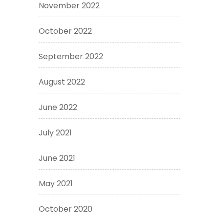
November 2022
October 2022
September 2022
August 2022
June 2022
July 2021
June 2021
May 2021
October 2020