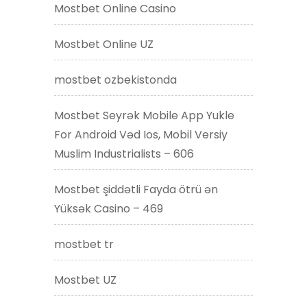
Mostbet Online Casino
Mostbet Online UZ
mostbet ozbekistonda
Mostbet Seyrək Mobile App Yukle
For Android Vəd Ios, Mobil Versiy
Muslim Industrialists – 606
Mostbet şiddətli Fayda ötrü ən
Yüksək Casino – 469
mostbet tr
Mostbet UZ