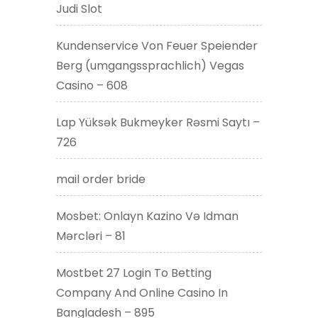
Judi Slot
Kundenservice Von Feuer Speiender
Berg (umgangssprachlich) Vegas
Casino – 608
Lap Yüksək Bukmeyker Rəsmi Saytı –
726
mail order bride
Mosbet: Onlayn Kazino Və Idman
Mərcləri – 81
Mostbet 27 Login To Betting
Company And Online Casino In
Bangladesh – 895