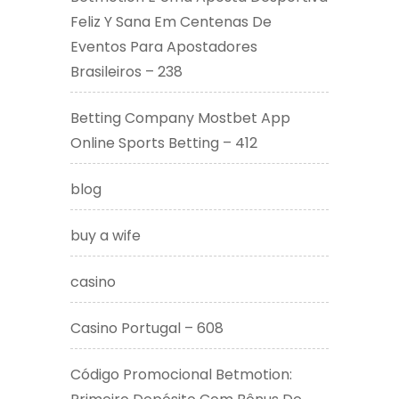
Feliz Y Sana Em Centenas De
Eventos Para Apostadores
Brasileiros – 238
Betting Company Mostbet App
Online Sports Betting – 412
blog
buy a wife
casino
Casino Portugal – 608
Código Promocional Betmotion: