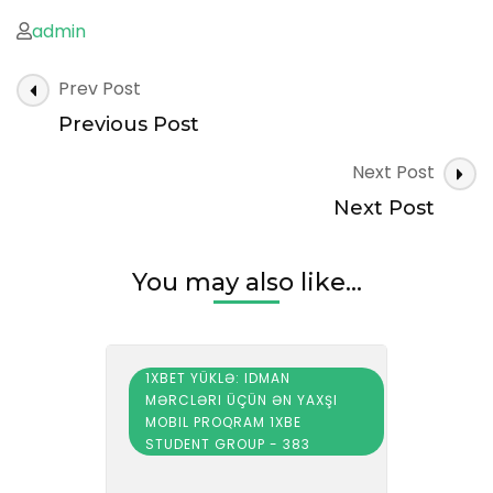
admin
Post
Prev Post
Navigation
Previous Post
Next Post
Next Post
You may also like...
1XBET YÜKLƏ: IDMAN
MƏRCLƏRI ÜÇÜN ƏN YAXŞI
MOBIL PROQRAM 1XBE
STUDENT GROUP - 383