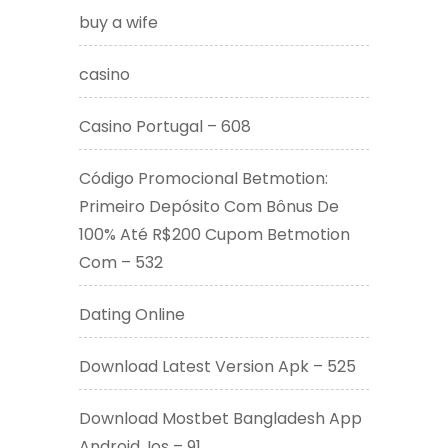
buy a wife
casino
Casino Portugal – 608
Código Promocional Betmotion:
Primeiro Depósito Com Bônus De
100% Até R$200 Cupom Betmotion
Com – 532
Dating Online
Download Latest Version Apk – 525
Download Mostbet Bangladesh App
Android, Ios – 91