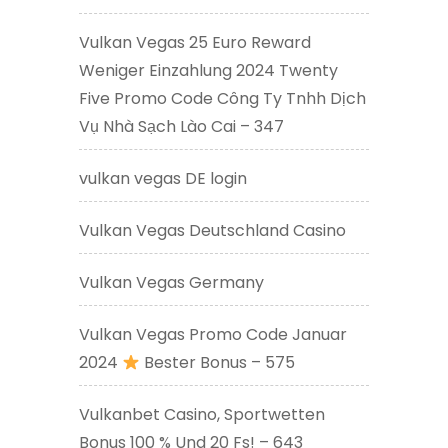
Vulkan Vegas 25 Euro Reward
Weniger Einzahlung 2024 Twenty
Five Promo Code Công Ty Tnhh Dịch
Vụ Nhà Sạch Lào Cai – 347
vulkan vegas DE login
Vulkan Vegas Deutschland Casino
Vulkan Vegas Germany
Vulkan Vegas Promo Code Januar
2024
Bester Bonus – 575
Vulkanbet Casino, Sportwetten
Bonus 100 % Und 20 Fs! – 643