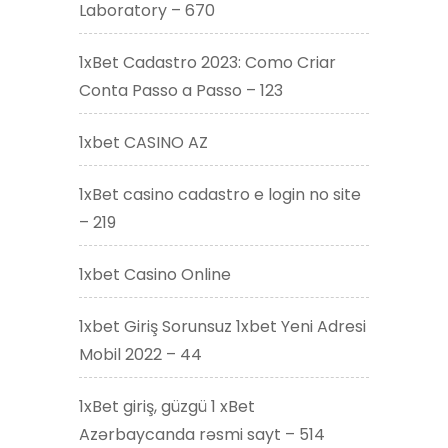
Laboratory – 670
1xBet Cadastro 2023: Como Criar
Conta Passo a Passo – 123
1xbet CASINO AZ
1xBet casino cadastro e login no site
– 219
1xbet Casino Online
1xbet Giriş Sorunsuz 1xbet Yeni Adresi
Mobil 2022 – 44
1xBet giriş, güzgü 1 xBet
Azərbaycanda rəsmi sayt – 514