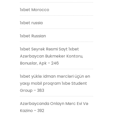
1xbet Morocco
1xbet russia
1xbet Russian
1xbet Seyrək Rəsmi Sayt 1xbet
Azərbaycan Bukmeker Kontoru,
Bonuslar, Apk – 246
1xbet yüklə: idman mərcləri üçün ən
yaxşı mobil proqram 1xbe Student
Group – 383
Azərbaycanda Onlayn Mərc Evi Və
Kazino – 392