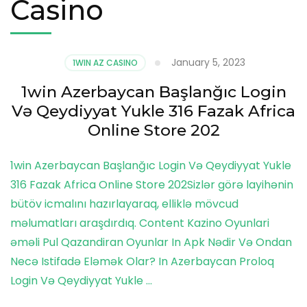
Casino
January 5, 2023
1WIN AZ CASINO
1win Azerbaycan Başlanğıc Login
Və Qeydiyyat Yukle 316 Fazak Africa
Online Store 202
1win Azerbaycan Başlanğıc Login Və Qeydiyyat Yukle
316 Fazak Africa Online Store 202Sizlər görə layihənin
bütöv icmalını hazırlayaraq, elliklə mövcud
məlumatları araşdırdıq. Content Kazino Oyunlari
əməli Pul Qazandiran Oyunlar In Apk Nədir Və Ondan
Necə Istifadə Eləmək Olar? In Azerbaycan Proloq
Login Və Qeydiyyat Yukle …