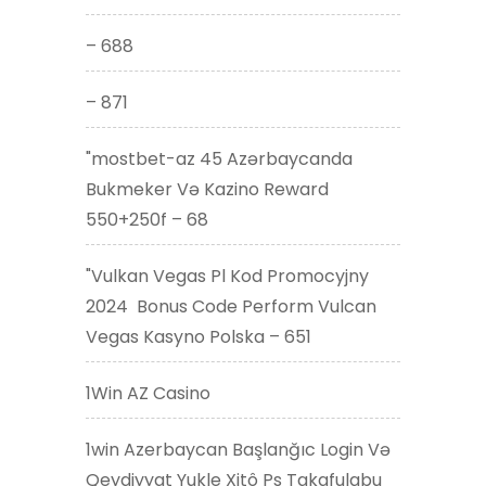
– 688
– 871
"mostbet-az 45 Azərbaycanda
Bukmeker Və Kazino Reward
550+250f – 68
"Vulkan Vegas Pl Kod Promocyjny
2024 ️ Bonus Code Perform Vulcan
Vegas Kasyno Polska – 651
1Win AZ Casino
1win Azerbaycan Başlanğıc Login Və
Qeydiyyat Yukle Xitô Ps Takafulabu