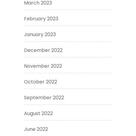
March 2023
February 2023
January 2023
December 2022
November 2022
October 2022
September 2022
August 2022
June 2022