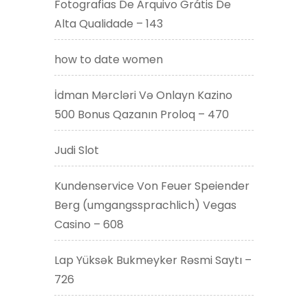
Fotografias De Arquivo Grátis De
Alta Qualidade – 143
how to date women
İdman Mərcləri Və Onlayn Kazino
500 Bonus Qazanın Proloq – 470
Judi Slot
Kundenservice Von Feuer Speiender
Berg (umgangssprachlich) Vegas
Casino – 608
Lap Yüksək Bukmeyker Rəsmi Saytı –
726