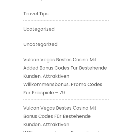
Travel Tips
Ucategorized
Uncategorized
Vulcan Vegas Bestes Сasino Mit
Added Bonus Codes Für Bestehende
Kunden, Attraktiven
Willkommensbonus, Promo Codes
Für Freispiele – 79
Vulcan Vegas Bestes Сasino Mit
Bonus Codes Für Bestehende
Kunden, Attraktiven