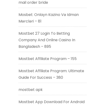
mail order bride
Mosbet: Onlayn Kazino Və Idman
Mərcləri – 81
Mostbet 27 Login To Betting
Company And Online Casino In
Bangladesh – 895
Mostbet Affiliate Program – 155
Mostbet Affiliate Program: Ultimate
Guide For Success – 380
mostbet apk
Mostbet App Download For Android