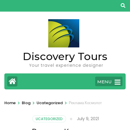
Skip
to
content
(Press
Enter)
Discovery Tours
Your travel experience designer
MENU
>
>
>
Home
Blog
Ucategorized
Реклама Космолот
July 9, 2021
UCATEGORIZED