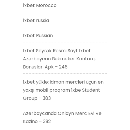
1xbet Morocco
1xbet russia
1xbet Russian
1xbet Seyrək Rəsmi Sayt 1xbet
Azərbaycan Bukmeker Kontoru,
Bonuslar, Apk – 246
1xbet yüklə: idman mərcləri üçün ən
yaxşı mobil proqram 1xbe Student
Group – 383
Azərbaycanda Onlayn Mərc Evi Və
Kazino – 392