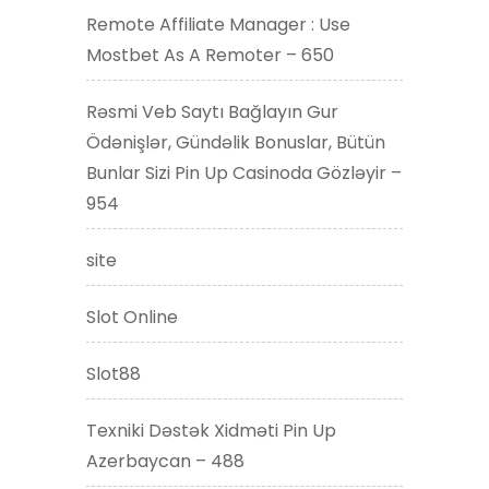
Remote Affiliate Manager : Use
Mostbet As A Remoter – 650
Rəsmi Veb Saytı Bağlayın️ Gur
Ödənişlər, Gündəlik Bonuslar, Bütün
Bunlar Sizi Pin Up Casinoda Gözləyir –
954
site
Slot Online
Slot88
Texniki Dəstək Xidməti Pin Up
Azerbaycan – 488