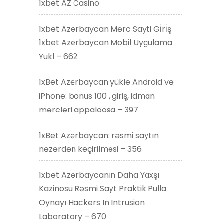
1xbet AZ Casino
1xbet Azerbaycan Mərc Sayti Gi̇ri̇ş
1xbet Azerbaycan Mobil Uygulama
Yukl – 662
1xBet Azərbaycan yükle Android və
iPhone: bonus 100 , giriş, idman
mərcləri appaloosa – 397
1xBet Azərbaycan: rəsmi saytın
nəzərdən keçirilməsi – 356
1xbet Azərbaycanın Daha Yaxşı
Kazinosu Rəsmi Sayt Praktik Pulla
Oynayı Hackers In Intrusion
Laboratory – 670