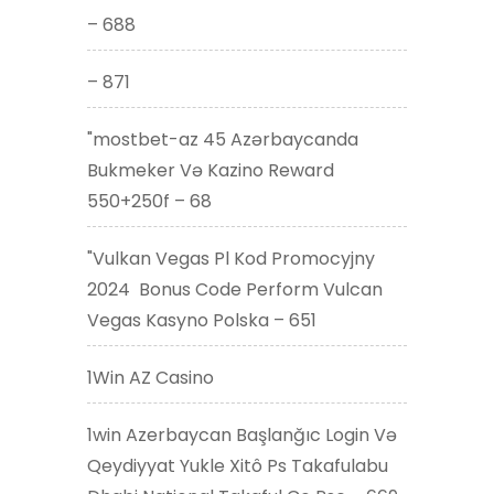
– 688
– 871
"mostbet-az 45 Azərbaycanda
Bukmeker Və Kazino Reward
550+250f – 68
"Vulkan Vegas Pl Kod Promocyjny
2024 ️ Bonus Code Perform Vulcan
Vegas Kasyno Polska – 651
1Win AZ Casino
1win Azerbaycan Başlanğıc Login Və
Qeydiyyat Yukle Xitô Ps Takafulabu