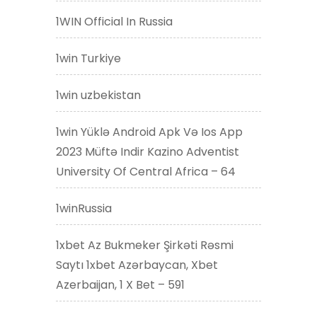
1WIN Official In Russia
1win Turkiye
1win uzbekistan
1win Yüklə Android Apk Və Ios App
2023 Müftə Indir Kazino Adventist
University Of Central Africa – 64
1winRussia
1xbet Az Bukmeker Şirkəti Rəsmi
Saytı 1xbet Azərbaycan, Xbet
Azerbaijan, 1 X Bet – 591