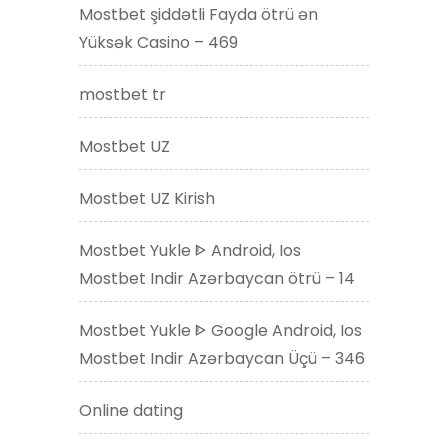
Mostbet şiddətli Fayda ötrü ən
Yüksək Casino – 469
mostbet tr
Mostbet UZ
Mostbet UZ Kirish
Mostbet Yukle ᐈ Android, Ios
Mostbet Indir Azərbaycan ötrü – 14
Mostbet Yukle ᐈ Google Android, Ios
Mostbet Indir Azərbaycan Üçü – 346
Online dating