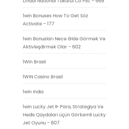
Dhabi National Takaful Co Psc – 669
1win Bonuses How To Get Söz
Activate – 177
1win Bonusları Necə Əldə Görmək Və
Aktivləşdirmək Olar – 602
1Win Brasil
1WIN Casino Brasil
1win India
1win Lucky Jet ᐈ Para, Strategiya Və
Hədis Qaydaları üçün Görkəmli Lucky
Jet Oyunu – 807