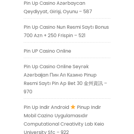
Pin Up Casino Azərbaycan
Qeydiyyat, Girişi, Oyunu – 587
Pin Up Casino Nun Rəsmi Saytı Bonus
700 Azn + 250 Frispin – 521
Pin UP Casino Online
Pin Up Casino Online Seyrək
Azerbaijan Пин Ап Казино Pinup
Rəsmi Saytı Pin Ap Bet 30 金州資訊 –
970
Pin Up Indir Android
Pinup Indir
Mobil Cazino Uygulamasıdır
Computational Creativity Lab Keio
University Sfc – 922