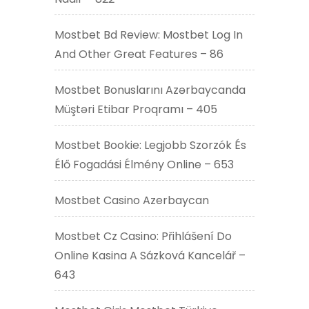
Mostbet Bd Review: Mostbet Log In
And Other Great Features – 86
Mostbet Bonuslarını Azərbaycanda
Müştəri Etibar Proqramı – 405
Mostbet Bookie: Legjobb Szorzók És
Élő Fogadási Élmény Online – 653
Mostbet Casino Azerbaycan
Mostbet Cz Casino: Přihlášení Do
Online Kasina A Sázková Kancelář –
643