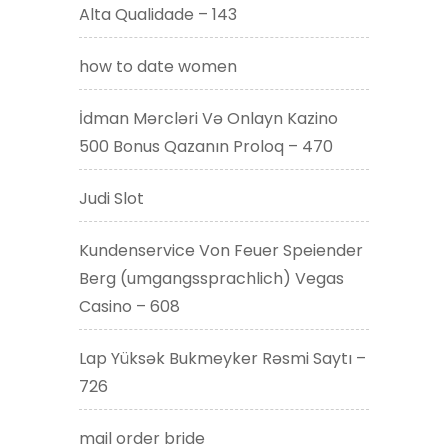
Alta Qualidade – 143
how to date women
İdman Mərcləri Və Onlayn Kazino
500 Bonus Qazanın Proloq – 470
Judi Slot
Kundenservice Von Feuer Speiender
Berg (umgangssprachlich) Vegas
Casino – 608
Lap Yüksək Bukmeyker Rəsmi Saytı –
726
mail order bride