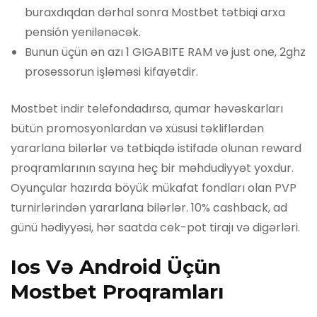
buraxdıqdan dərhal sonra Mostbet tətbiqi arxa
pensión yenilənəcək.
Bunun üçün ən azı 1 GIGABITE RAM və just one, 2ghz
prosessorun işləməsi kifayətdir.
Mostbet indir telefondadırsa, qumar həvəskarları
bütün promosyonlardan və xüsusi təkliflərdən
yararlana bilərlər və tətbiqdə istifadə olunan reward
proqramlarının sayına heç bir məhdudiyyət yoxdur.
Oyunçular hazırda böyük mükafat fondları olan PVP
turnirlərindən yararlana bilərlər. 10% cashback, ad
günü hədiyyəsi, hər saatda cek-pot tirajı və digərləri.
Ios Və Android Üçün
Mostbet Proqramları