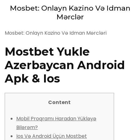
Mosbet: Onlayn Kazino Və Idman
Mərclər
Mosbet: Onlayn Kazino Və Idman Mərcləri
Mostbet Yukle
Azerbaycan Android
Apk & Ios
Content
Mobil Proqramı Haradan Yükləyə
Bilərəm?
Ios Və Android Üçün Mostbet