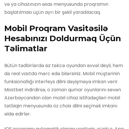
və ya cihazınızın əsas menyusunda proqramın
başlatılması üçün ayrı bir şəkil yaradılacaq.
Mobil Proqram Vasitəsilə
Hesabınızı Doldurmaq Üçün
Təlimatlar
Bütün tədbirlərdə siz təkcə oyundan əvvəl deyil, həm
də real vaxtda mərc edə bilərsiniz. Mobil müştərinin
funksionallığı interfeys dilini dəyişməyə imkan verir.
Mostbet indirdirsə, o zaman qumar oyunlarını sevən
Azərbaycandan olan mobil cihaz istifadəçiləri mobil
tətbiqin menyusunda öz choix dilini seçmək imkanı
əldə edirlər.
IOS proqramı avtomatik olaraq yenilənir, çünki o, App