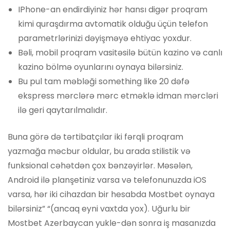
IPhone-an endirdiyiniz hər hansı digər proqram
kimi quraşdırma avtomatik olduğu üçün telefon
parametrlərinizi dəyişməyə ehtiyac yoxdur.
Bəli, mobil proqram vasitəsilə bütün kazino və canlı
kazino bölmə oyunlarını oynaya bilərsiniz.
Bu pul tam məbləği something like 20 dəfə
ekspress mərclərə mərc etməklə idman mərcləri
ilə geri qaytarılmalıdır.
Buna görə də tərtibatçılar iki fərqli proqram
yazmağa məcbur oldular, bu arada stilistik və
funksional cəhətdən çox bənzəyirlər. Məsələn,
Android ilə planşetiniz varsa və telefonunuzda iOS
varsa, hər iki cihazdan bir hesabda Mostbet oynaya
bilərsiniz” “(ancaq eyni vaxtda yox). Uğurlu bir
Mostbet Azerbaycan yukle-dən sonra iş masanızda