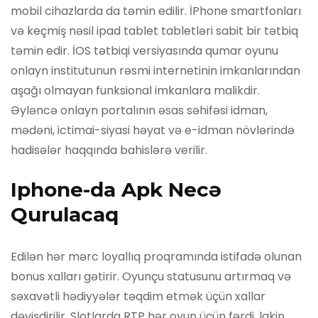
mobil cihazlarda da təmin edilir. İPhone smartfonları
və keçmiş nəsil ipad tablet tabletləri sabit bir tətbiq
təmin edir. İOS tətbiqi versiyasında qumar oyunu
onlayn institutunun rəsmi internetinin imkanlarından
aşağı olmayan funksional imkanlara malikdir.
Əyləncə onlayn portalının əsas səhifəsi idman,
mədəni, ictimai-siyasi həyat və e-idman növlərində
hadisələr haqqında bahislərə verilir.
Iphone-da Apk Necə
Qurulacaq
Edilən hər mərc loyallıq proqramında istifadə olunan
bonus xalları gətirir. Oyunçu statusunu artırmaq və
səxavətli hədiyyələr təqdim etmək üçün xallar
dəyişdirilir. Slotlarda RTP hər oyun üçün fərdi, lakin