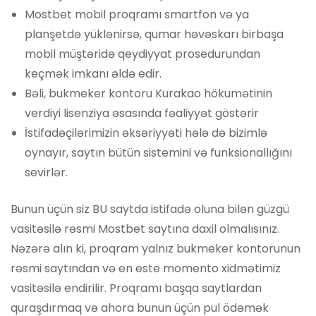
Mostbet mobil proqramı smartfon və ya
planşetdə yüklənirsə, qumar həvəskarı birbaşa
mobil müştəridə qeydiyyat prosedurundan
keçmək imkanı əldə edir.
Bəli, bukmeker kontoru Kurakao hökumətinin
verdiyi lisenziya əsasında fəaliyyət göstərir
İstifadəçilərimizin əksəriyyəti hələ də bizimlə
oynayır, saytın bütün sistemini və funksionallığını
sevirlər.
Bunun üçün siz BU saytda istifadə oluna bilən güzgü
vasitəsilə rəsmi Mostbet saytına daxil olmalısınız.
Nəzərə alın ki, proqram yalnız bukmeker kontorunun
rəsmi saytından və en este momento xidmətimiz
vasitəsilə endirilir. Proqramı başqa saytlardan
quraşdırmaq və ahora bunun üçün pul ödəmək