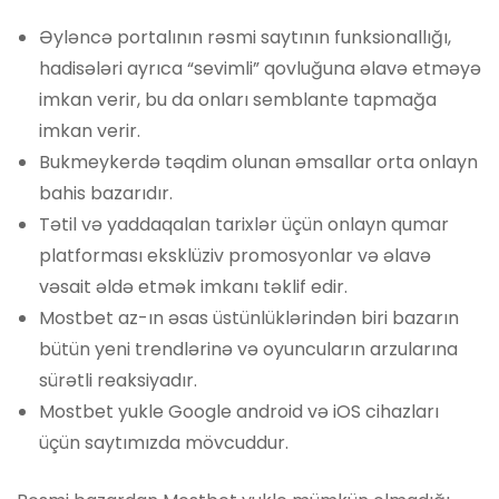
Əyləncə portalının rəsmi saytının funksionallığı,
hadisələri ayrıca “sevimli” qovluğuna əlavə etməyə
imkan verir, bu da onları semblante tapmağa
imkan verir.
Bukmeykerdə təqdim olunan əmsallar orta onlayn
bahis bazarıdır.
Tətil və yaddaqalan tarixlər üçün onlayn qumar
platforması eksklüziv promosyonlar və əlavə
vəsait əldə etmək imkanı təklif edir.
Mostbet az-ın əsas üstünlüklərindən biri bazarın
bütün yeni trendlərinə və oyuncuların arzularına
sürətli reaksiyadır.
Mostbet yukle Google android və iOS cihazları
üçün saytımızda mövcuddur.