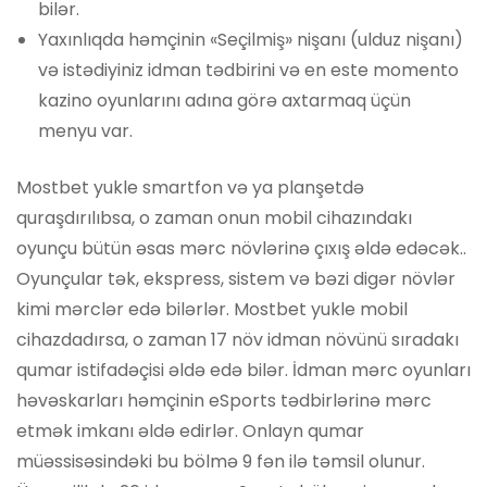
bilər.
Yaxınlıqda həmçinin «Seçilmiş» nişanı (ulduz nişanı)
və istədiyiniz idman tədbirini və en este momento
kazino oyunlarını adına görə axtarmaq üçün
menyu var.
Mostbet yukle smartfon və ya planşetdə
quraşdırılıbsa, o zaman onun mobil cihazındakı
oyunçu bütün əsas mərc növlərinə çıxış əldə edəcək..
Oyunçular tək, ekspress, sistem və bəzi digər növlər
kimi mərclər edə bilərlər. Mostbet yukle mobil
cihazdadırsa, o zaman 17 növ idman növünü sıradakı
qumar istifadəçisi əldə edə bilər. İdman mərc oyunları
həvəskarları həmçinin eSports tədbirlərinə mərc
etmək imkanı əldə edirlər. Onlayn qumar
müəssisəsindəki bu bölmə 9 fən ilə təmsil olunur.