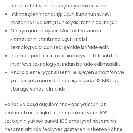
da ən rahat variantı seçməyə imkan verir.
İstifadəçilərin rahatlığı üçün kuponun sürətli
məzənnəsi və satışı funksiyası təmin edilmişdir.
Onlayn qumar oyunu Mostbet kazinosu
xidmətlərini tanıtmaq üçün mobil
texnologiyalardan fəal şəkildə istifadə edir.
İnternet portalının əsas xüsusiyyəti tək səhifəli
interfeys texnologiyasından istifadə edilməsidir.
Android əməliyyat sistemi ilə işləyən smartfon və
ya planşetə quraşdırmaq üçün sizdə 33 MB boş
storage sahəsi olmalıdır.
Rahat və başa düşülən” “naviqasiya istənilən
məlumatı asanlıqla tapmaq imkanı verir. İOS
tətbiqinin yüksək sürəti, iOS əməliyyat sisteminin
nəzarəti altında fəaliyyət göstərən nisbətən köhnə