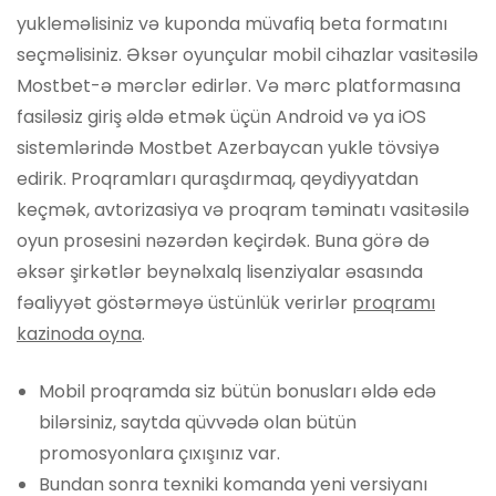
yukleməlisiniz və kuponda müvafiq beta formatını
seçməlisiniz. Əksər oyunçular mobil cihazlar vasitəsilə
Mostbet-ə mərclər edirlər. Və mərc platformasına
fasiləsiz giriş əldə etmək üçün Android və ya iOS
sistemlərində Mostbet Azerbaycan yukle tövsiyə
edirik. Proqramları quraşdırmaq, qeydiyyatdan
keçmək, avtorizasiya və proqram təminatı vasitəsilə
oyun prosesini nəzərdən keçirdək. Buna görə də
əksər şirkətlər beynəlxalq lisenziyalar əsasında
fəaliyyət göstərməyə üstünlük verirlər
proqramı
kazinoda oyna
.
Mobil proqramda siz bütün bonusları əldə edə
bilərsiniz, saytda qüvvədə olan bütün
promosyonlara çıxışınız var.
Bundan sonra texniki komanda yeni versiyanı