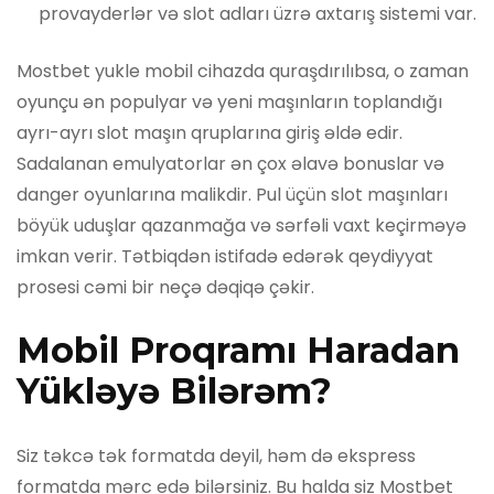
provayderlər və slot adları üzrə axtarış sistemi var.
Mostbet yukle mobil cihazda quraşdırılıbsa, o zaman
oyunçu ən populyar və yeni maşınların toplandığı
ayrı-ayrı slot maşın qruplarına giriş əldə edir.
Sadalanan emulyatorlar ən çox əlavə bonuslar və
danger oyunlarına malikdir. Pul üçün slot maşınları
böyük uduşlar qazanmağa və sərfəli vaxt keçirməyə
imkan verir. Tətbiqdən istifadə edərək qeydiyyat
prosesi cəmi bir neçə dəqiqə çəkir.
Mobil Proqramı Haradan
Yükləyə Bilərəm?
Siz təkcə tək formatda deyil, həm də ekspress
formatda mərc edə bilərsiniz. Bu halda siz Mostbet