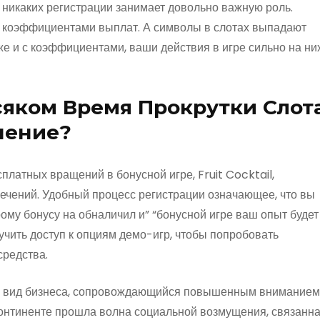
 никаких регистрации занимает довольно важную роль.
ая коэффициентами выплат. А символы в слотах выпадают
е и с коэффициентами, ваши действия в игре сильно на ни
сяком Время Прокрутки Слот
нение?
платных вращений в бонусной игре, Fruit Cocktail,
чений. Удобный процесс регистрации означающее, что вы
рому бонусу на обналичил и” “бонусной игре ваш опыт будет
учить доступ к опциям демо-игр, чтобы попробовать
редства.
ый вид бизнеса, сопровождающийся повышенным вниманием
о континенте прошла волна социальной возмущения, связанн