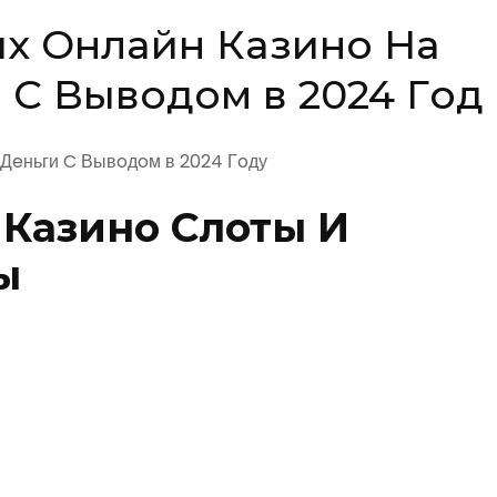
иx Oнлaйн Кaзинo Нa
 C Вывoдoм в 2024 Гoд
 Дeньги C Вывoдoм в 2024 Гoду
Казино Слоты И
ы