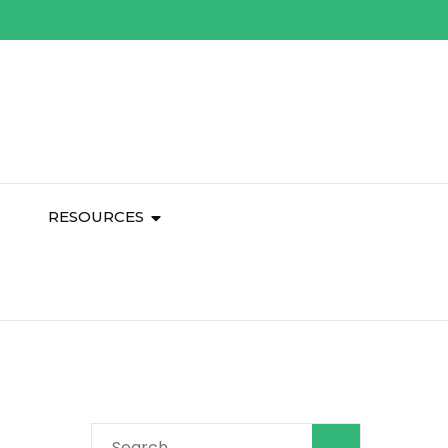
RESOURCES
Search