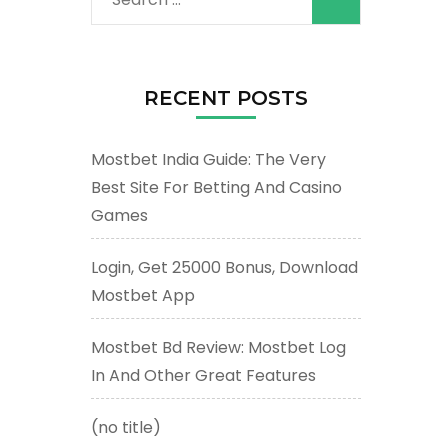
for:
RECENT POSTS
Mostbet India Guide: The Very
Best Site For Betting And Casino
Games
Login, Get 25000 Bonus, Download
Mostbet App
Mostbet Bd Review: Mostbet Log
In And Other Great Features
(no title)