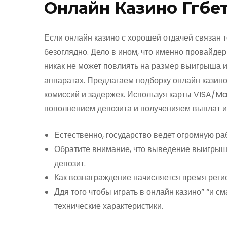
Онлайн Казино Ггбе
Если онлайн казино с хорошей отдачей связан 
безоглядно. Дело в ином, что именно провайдер
никак не может повлиять на размер выигрыша и
аппаратах. Предлагаем подборку онлайн казин
комиссий и задержек. Используя карты VISA/Ma
пополнением депозита и полученияем выплат
и
Естественно, государство ведет огромную ра
Обратите внимание, что выведение выигрыше
депозит.
Как вознаграждение начисляется время реги
Ддя того чтобы играть в онлайн казино” “и 
технические характеристики.