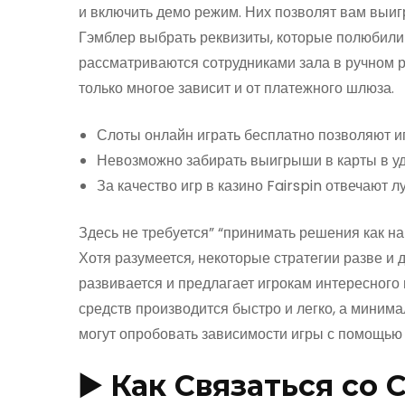
и включить демо режим. Них позволят вам выигр
Гэмблер выбрать реквизиты, которые полюбили 
рассматриваются сотрудниками зала в ручном 
только многое зависит и от платежного шлюза.
Слоты онлайн играть бесплатно позволяют и
Невозможно забирать выигрыши в карты в уд
За качество игр в казино Fairspin отвечают 
Здесь не требуется” “принимать решения как на
Хотя разумеется, некоторые стратегии разве и 
развивается и предлагает игрокам интересного
средств производится быстро и легко, а минима
могут опробовать зависимости игры с помощью
▶️ Как Связаться с