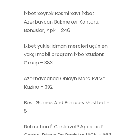
1xbet Seyrək Rəsmi Sayt 1xbet
Azərbaycan Bukmeker Kontoru,
Bonuslar, Apk – 246
1xbet yüklə: idman mərcləri üçün ən
yaxşı mobil proqram 1xbe Student
Group – 383
Azərbaycanda Onlayn Mərc Evi Və
Kazino – 392
Best Games And Bonuses Mostbet –
8
Betmotion É Confiável? Apostas E