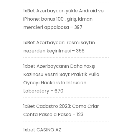
1xBet Azərbaycan yükle Android və
iPhone: bonus 100 , giriş, idman
mərcləri appaloosa – 397
1xBet Azərbaycan: rəsmi saytın
nəzərdən keçirilməsi – 356
1xbet Azərbaycanın Daha Yaxşı
Kazinosu Rəsmi Sayt Praktik Pulla
Oynayı Hackers In Intrusion
Laboratory – 670
1xBet Cadastro 2023: Como Criar
Conta Passo a Passo – 123
1xbet CASINO AZ