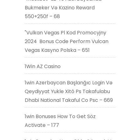
Bukmeker Və Kazino Reward
550+250f – 68
"Vulkan Vegas Pl Kod Promocyjny
2024 ️ Bonus Code Perform Vulcan
Vegas Kasyno Polska – 651
1Win AZ Casino
1win Azerbaycan Başlanğıc Login Və
Qeydiyyat Yukle Xitô Ps Takafulabu
Dhabi National Takaful Co Psc – 669
1win Bonuses How To Get Söz
Activate – 177