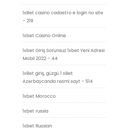
1xBet casino cadastro e login no site
– 219
1xbet Casino Online
1xbet Giriş Sorunsuz 1xbet Yeni Adresi
Mobil 2022 – 44
1xBet giriş, güzgü 1 xBet
Azərbaycanda rəsmi sayt – 514
1xbet Morocco
1xbet russia
1xbet Russian