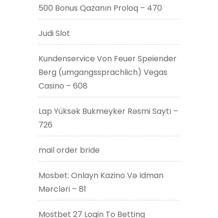
500 Bonus Qazanın Proloq – 470
Judi Slot
Kundenservice Von Feuer Speiender
Berg (umgangssprachlich) Vegas
Casino – 608
Lap Yüksək Bukmeyker Rəsmi Saytı –
726
mail order bride
Mosbet: Onlayn Kazino Və Idman
Mərcləri – 81
Mostbet 27 Login To Betting