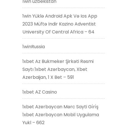
1win uzbekistan
1win Yüklə Android Apk Və Ios App
2023 Müftə Indir Kazino Adventist
University Of Central Africa – 64
1winRussia
1xbet Az Bukmeker Şirkəti Rəsmi
Saytı 1xbet Azərbaycan, Xbet
Azerbaijan, 1 X Bet – 591
1xbet AZ Casino
1xbet Azerbaycan Mərc Sayti Gi̇ri̇ş
1xbet Azerbaycan Mobil Uygulama
Yukl – 662