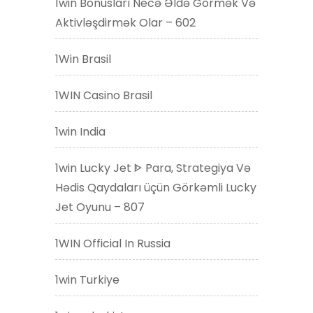
1win Bonusları Necə Əldə Görmək Və
Aktivləşdirmək Olar – 602
1Win Brasil
1WIN Casino Brasil
1win India
1win Lucky Jet ᐈ Para, Strategiya Və
Hədis Qaydaları üçün Görkəmli Lucky
Jet Oyunu – 807
1WIN Official In Russia
1win Turkiye