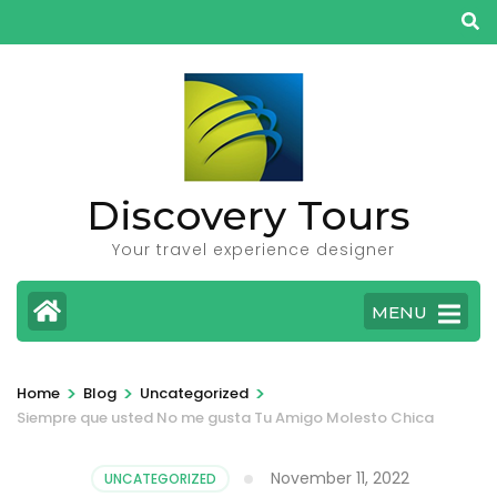
Skip
to
content
(Press
Enter)
Discovery Tours
Your travel experience designer
MENU
>
>
>
Home
Blog
Uncategorized
Siempre que usted No me gusta Tu Amigo Molesto Chica
November 11, 2022
UNCATEGORIZED