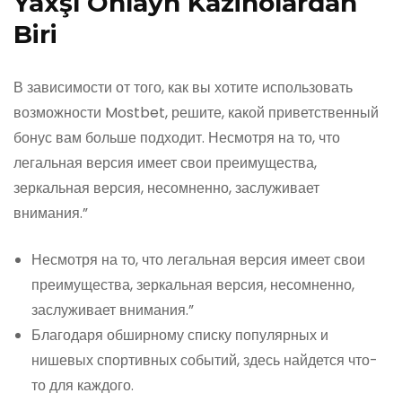
Yaxşı Onlayn Kazinolardan
Biri
В зависимости от того, как вы хотите использовать
возможности Mostbet, решите, какой приветственный
бонус вам больше подходит. Несмотря на то, что
легальная версия имеет свои преимущества,
зеркальная версия, несомненно, заслуживает
внимания.”
Несмотря на то, что легальная версия имеет свои
преимущества, зеркальная версия, несомненно,
заслуживает внимания.”
Благодаря обширному списку популярных и
нишевых спортивных событий, здесь найдется что-
то для каждого.