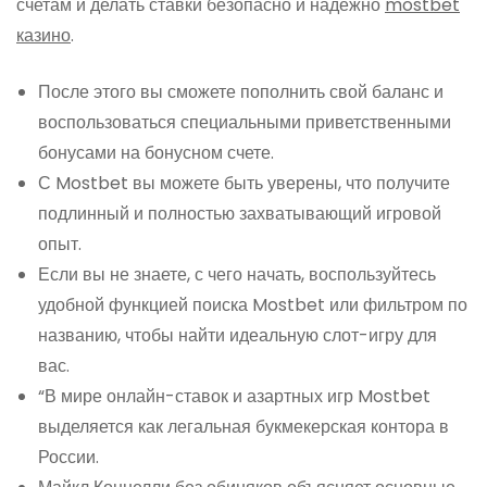
счетам и делать ставки безопасно и надежно
mostbet
казино
.
После этого вы сможете пополнить свой баланс и
воспользоваться специальными приветственными
бонусами на бонусном счете.
С Mostbet вы можете быть уверены, что получите
подлинный и полностью захватывающий игровой
опыт.
Если вы не знаете, с чего начать, воспользуйтесь
удобной функцией поиска Mostbet или фильтром по
названию, чтобы найти идеальную слот-игру для
вас.
“В мире онлайн-ставок и азартных игр Mostbet
выделяется как легальная букмекерская контора в
России.