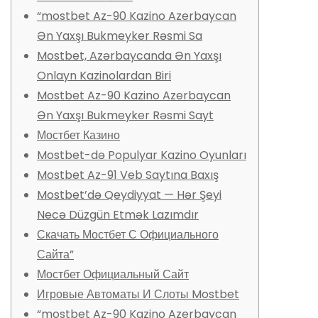
“mostbet Az-90 Kazino Azerbaycan
Ən Yaxşı Bukmeyker Rəsmi Sa
Mostbet, Azərbaycanda Ən Yaxşı
Onlayn Kazinolardan Biri
Mostbet Az-90 Kazino Azerbaycan
Ən Yaxşı Bukmeyker Rəsmi Sayt
Мостбет Казино
Mostbet-də Populyar Kazino Oyunları
Mostbet Az-91 Veb Saytına Baxış
Mostbet’də Qeydiyyat — Hər Şeyi
Necə Düzgün Etmək Lazımdır
Скачать Мостбет С Официального
Сайта”
Мостбет Официальный Сайт
Игровые Автоматы И Слоты Mostbet
“mostbet Az-90 Kazino Azerbaycan