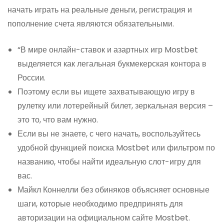
начать играть на реальные деньги, регистрация и
пополнение счета являются обязательными.
“В мире онлайн-ставок и азартных игр Mostbet
выделяется как легальная букмекерская контора в
России.
Поэтому если вы ищете захватывающую игру в
рулетку или лотерейный билет, зеркальная версия –
это то, что вам нужно.
Если вы не знаете, с чего начать, воспользуйтесь
удобной функцией поиска Mostbet или фильтром по
названию, чтобы найти идеальную слот-игру для
вас.
Майкл Коннелли без обиняков объясняет основные
шаги, которые необходимо предпринять для
авторизации на официальном сайте Mostbet.