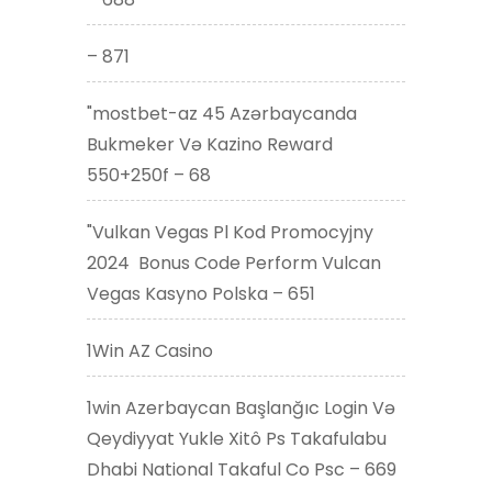
– 871
"mostbet-az 45 Azərbaycanda
Bukmeker Və Kazino Reward
550+250f – 68
"Vulkan Vegas Pl Kod Promocyjny
2024 ️ Bonus Code Perform Vulcan
Vegas Kasyno Polska – 651
1Win AZ Casino
1win Azerbaycan Başlanğıc Login Və
Qeydiyyat Yukle Xitô Ps Takafulabu
Dhabi National Takaful Co Psc – 669