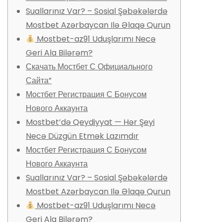
Suallarınız Var? – Sosial Şəbəkələrdə
Mostbet Azərbaycan Ilə Əlaqə Qurun
Mostbet-az91 Uduşlarımı Necə
Geri Ala Bilərəm?
Скачать Мостбет С Официального
Сайта”
Мостбет Регистрация С Бонусом
Нового Аккаунта
Mostbet’də Qeydiyyat — Hər Şeyi
Necə Düzgün Etmək Lazımdır
Мостбет Регистрация С Бонусом
Нового Аккаунта
Suallarınız Var? – Sosial Şəbəkələrdə
Mostbet Azərbaycan Ilə Əlaqə Qurun
Mostbet-az91 Uduşlarımı Necə
Geri Ala Bilərəm?