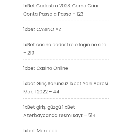
1xBet Cadastro 2023: Como Criar
Conta Passo a Passo – 123
1xbet CASINO AZ
1xBet casino cadastro e login no site
– 219
1xbet Casino Online
1xbet Giriş Sorunsuz 1xbet Yeni Adresi
Mobil 2022 – 44
1xBet giriş, güzgü 1 xBet
Azərbaycanda rəsmi sayt – 514
1xbet Morocco