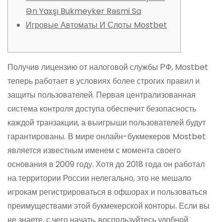
Ən Yaxşı Bukmeyker Rəsmi Sa
Игровые Автоматы И Слоты Mostbet
Получив лицензию от налоговой службы РФ, Mostbet
теперь работает в условиях более строгих правил и
защиты пользователей. Первая централизованная
система контроля доступа обеспечит безопасность
каждой транзакции, а выигрыши пользователей будут
гарантированы. В мире онлайн-букмекеров Mostbet
является известным именем с момента своего
основания в 2009 году. Хотя до 2018 года он работал
на территории России нелегально, это не мешало
игрокам регистрироваться в офшорах и пользоваться
преимуществами этой букмекерской конторы. Если вы
не знаете, с чего начать, воспользуйтесь удобной