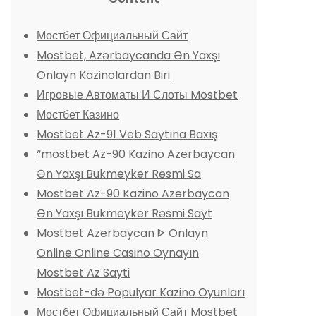
Мостбет Официальный Сайт
Mostbet, Azərbaycanda Ən Yaxşı
Onlayn Kazinolardan Biri
Игровые Автоматы И Слоты Mostbet
Мостбет Казино
Mostbet Az-91 Veb Saytına Baxış
“mostbet Az-90 Kazino Azerbaycan
Ən Yaxşı Bukmeyker Rəsmi Sa
Mostbet Az-90 Kazino Azerbaycan
Ən Yaxşı Bukmeyker Rəsmi Sayt
Mostbet Azerbaycan ᐈ Onlayn
Online Online Casino Oynayın
Mostbet Az Sayti
Mostbet-də Populyar Kazino Oyunları
Мостбет Официальный Сайт Mostbet