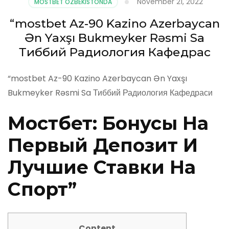
November 21, 2022
MOSTBET OZBEKISTONDA
“mostbet Az-90 Kazino Azerbaycan
Ən Yaxşı Bukmeyker Rəsmi Sa
Тиббий Радиология Кафедрас
“mostbet Az-90 Kazino Azerbaycan Ən Yaxşı
Bukmeyker Rəsmi Sa Тиббий Радиология Кафедраси
Мостбет: Бонусы На
Первый Депозит И
Лучшие Ставки На
Спорт”
Content