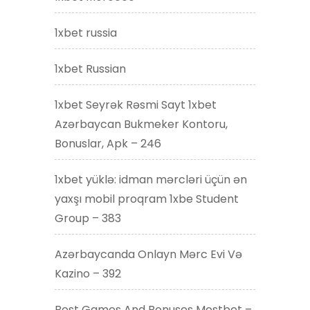
1xbet russia
1xbet Russian
1xbet Seyrək Rəsmi Sayt 1xbet
Azərbaycan Bukmeker Kontoru,
Bonuslar, Apk – 246
1xbet yüklə: idman mərcləri üçün ən
yaxşı mobil proqram 1xbe Student
Group – 383
Azərbaycanda Onlayn Mərc Evi Və
Kazino – 392
Best Games And Bonuses Mostbet –