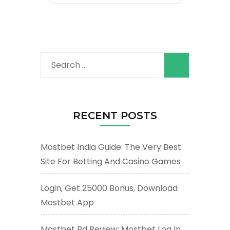
Search
for:
RECENT POSTS
Mostbet India Guide: The Very Best
Site For Betting And Casino Games
Login, Get 25000 Bonus, Download
Mostbet App
Mostbet Bd Review: Mostbet Log In