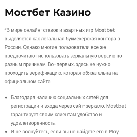
Мостбет Казино
“В мире онлайн-ставок и азартных игр Mostbet
выделяется как легальная букмекерская контора в
России. Однако многие пользователи все же
предпочитают использовать зеркальную версию по
разным причинам. Во-первых, здесь не нужно
проходить верификацию, которая обязательна на
официальном сайте.
Благодаря наличию социальных сетей для
регистрации и входа через сайт-зеркало, Mostbet
гарантирует своим клиентам удобство и
удовлетворенность.
И не волнуйтесь, если вы не найдете его в Play