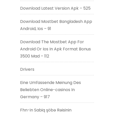
Download Latest Version Apk – 525
Download Mostbet Bangladesh App
Android, Ios – 91
Download The Mostbet App For
Android Or Ios In Apk Format Bonus
3500 Mad – 112
Drivers
Eine Umfassende Meinung Des
Beliebten Online-casinos In
Germany – 917
Fhn-in Sabiq şöbə Rəisinin