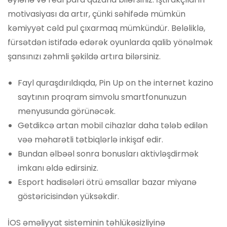
motivasiyası da artır, çünki səhifədə mümkün
kəmiyyət cəld pul çıxarmaq mümkündür. Beləliklə,
fürsətdən istifadə edərək oyunlarda qalib yönəlmək
şansınızı zəhmli şəkildə artıra bilərsiniz.
Fayl quraşdırıldıqda, Pin Up on the internet kazino
saytının proqram simvolu smartfonunuzun
menyusunda görünəcək.
Getdikcə artan mobil cihazlar daha tələb edilən
vəə məharətli tətbiqlərlə inkişaf edir.
Bundan əlbəəl sonra bonusları aktivləşdirmək
imkanı əldə edirsiniz.
Esport hadisələri ötrü əmsallar bazar miyanə
göstəricisindən yüksəkdir.
İOS əməliyyat sisteminin təhlükəsizliyinə