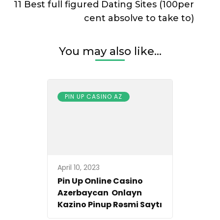
11 Best full figured Dating Sites (100per
cent absolve to take to)
You may also like...
PIN UP CASINO AZ
April 10, 2023
Pin Up Online Casino
Azerbaycan ️ Onlayn
Kazino Pinup Rəsmi Saytı