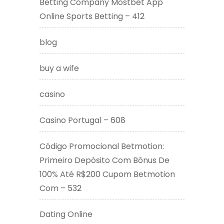
Betting Company Mostbet App
Online Sports Betting – 412
blog
buy a wife
casino
Casino Portugal – 608
Código Promocional Betmotion:
Primeiro Depósito Com Bônus De
100% Até R$200 Cupom Betmotion
Com – 532
Dating Online