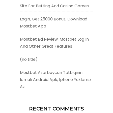
Site For Betting And Casino Games
Login, Get 25000 Bonus, Download
Mostbet App
Mostbet Bd Review: Mostbet Log In
And Other Great Features
(no title)
Mostbet Azərbaycan Tətbiqinin
Icmalı Android Apk, Iphone Yükləmə
Az
RECENT COMMENTS