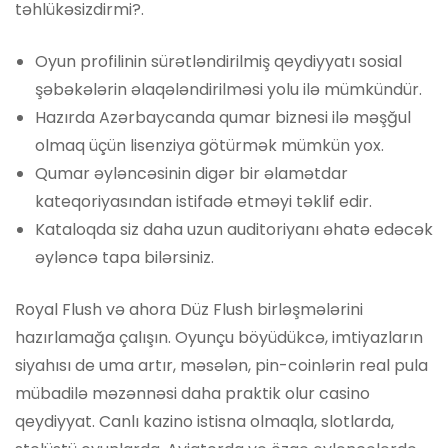
təhlükəsizdirmi?.
Oyun profilinin sürətləndirilmiş qeydiyyatı sosial
şəbəkələrin əlaqələndirilməsi yolu ilə mümkündür.
Hazırda Azərbaycanda qumar biznesi ilə məşğul
olmaq üçün lisenziya götürmək mümkün yox.
Qumar əyləncəsinin digər bir əlamətdar
kateqoriyasından istifadə etməyi təklif edir.
Kataloqda siz daha uzun auditoriyanı əhatə edəcək
əyləncə tapa bilərsiniz.
Royal Flush və ahora Düz Flush birləşmələrini
hazırlamağa çalışın. Oyunçu böyüdükcə, imtiyazların
siyahısı de uma artır, məsələn, pin-coinlərin real pula
mübadilə məzənnəsi daha praktik olur casino
qeydiyyat. Canlı kazino istisna olmaqla, slotlarda,