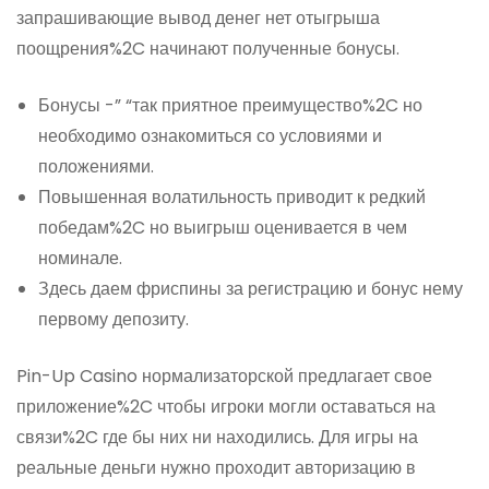
запрашивающие вывод денег нет отыгрыша
поощрения%2C начинают полученные бонусы.
Бонусы -” “так приятное преимущество%2C но
необходимо ознакомиться со условиями и
положениями.
Повышенная волатильность приводит к редкий
победам%2C но выигрыш оценивается в чем
номинале.
Здесь даем фриспины за регистрацию и бонус нему
первому депозиту.
Pin-Up Casino нормализаторской предлагает свое
приложение%2C чтобы игроки могли оставаться на
связи%2C где бы них ни находились. Для игры на
реальные деньги нужно проходит авторизацию в