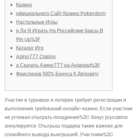
Казино
официального Сайт Казино Pokerdom
Настольные Игры
я Ли Я Играть На Российские баксы В
Pin Up%3F
Каталог Игр
Azino777 Casino
а Скачать Азино777 на Андроид%3F
Фриспинов 100% Бонуса К Депозиту
Участие в турнирах и лотерее требует регистрации и
выполнения требований онлайн-казино. Если участник
не успевал отыграть поощрение%2C бонус joycasino
аннулируется. Отыгрыш подарка также важнее для
спокойного вывода выигрышей. Участники%2C