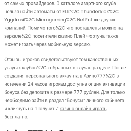
от самых провайдеров. В каталоге азартного клуба
нельзя найти автоматы от ELK%2C Thunderkick%2C
Yggdrasil%2C Microgaming%2C NetEnt же других
компаний. Помимо того%2C что поставлены можно на
зеркале%2C посетители казино Плей Фортуна также
может играть через мобильную версию.
Отзывы игроков свидетельствуют том качественных
услугах клубов%2C собранных в случае разделе. После
создания персонального аккаунта в Азино777%2C в
истечении 24 часов игрокам доступна опция активации
бонуса без депозита в размере 777 рублей. Для только
необходимо зайти в раздел “Бонусы” личного кабинета
и кликнуть на “Получить”
казино онлайн играть
бесплатно
.