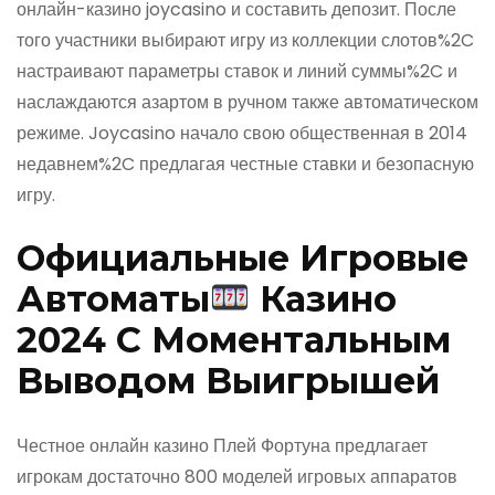
онлайн-казино joycasino и составить депозит. После
того участники выбирают игру из коллекции слотов%2C
настраивают параметры ставок и линий суммы%2C и
наслаждаются азартом в ручном также автоматическом
режиме. Joycasino начало свою общественная в 2014
недавнем%2C предлагая честные ставки и безопасную
игру.
Официальные Игровые
Автоматы
Казино
2024 С Моментальным
Выводом Выигрышей
Честное онлайн казино Плей Фортуна предлагает
игрокам достаточно 800 моделей игровых аппаратов