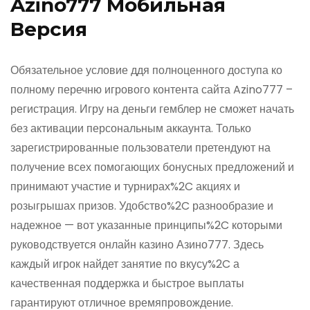
Azino777 Мобильная
Версия
Обязательное условие ддя полноценного доступа ко
полному перечню игрового контента сайта Azino777 –
регистрация. Игру на деньги гемблер не сможет начать
без активации персональным аккаунта. Только
зарегистрированные пользователи претендуют на
получение всех помогающих бонусных предложений и
принимают участие и турнирах%2C акциях и
розыгрышах призов. Удобство%2C разнообразие и
надежное — вот указанные принципы%2C которыми
руководствуется онлайн казино Азино777. Здесь
каждый игрок найдет занятие по вкусу%2C а
качественная поддержка и быстрое выплаты
гарантируют отличное времяпровождение.