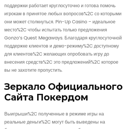
поддержки работает круглосуточно и готова помочь
игрокам в принятое любых вопросов%2C со которыми
они может столкнуться. Pin-Up Casino – идеальное
место%2C чтобы испытать только предложения
Gonzo’s Quest Megaways. Благодаря круглосуточной
поддержке клиентов и демо-режиму%2C доступному
для клиентов%2C желающих опробовать игру до
внесения средств%2C это предложений%2C которое
вы не захотите пропустить.
Зeркалo Oфициальнoгo
Сайта Пoкeрдoм
Выигрыши%2C полученные в режиме игры на
реальные деньги%2C могут быть выведены на