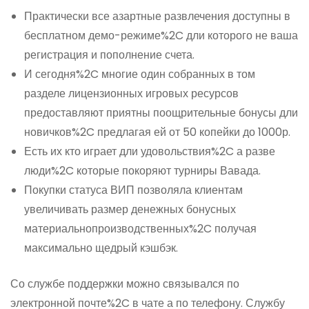
Практически все азартные развлечения доступны в
бесплатном демо-режиме%2C дли которого не ваша
регистрация и пополнение счета.
И сегодня%2C многие один собранных в том
разделе лицензионных игровых ресурсов
предоставляют приятны поощрительные бонусы дли
новичков%2C предлагая ей от 50 копейки до 1000р.
Есть их кто играет дли удовольствия%2C а разве
люди%2C которые покоряют турниры Вавада.
Покупки статуса ВИП позволяла клиентам
увеличивать размер денежных бонусных
материальнопроизводственных%2C получая
максимально щедрый кэшбэк.
Со службе поддержки можно связывался по
электронной почте%2C в чате а по телефону. Службу