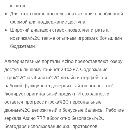
кэшбэк.
Для этого нужно воспользоваться приспособленной
формой для поддержание доступа.
Широкий диапазон ставок позволяет играть а
новичкам%2C так же опытным игрокам с большими
бюджетами.
Альтернативные порталы Azino предоставляют юзеру
доступ к личному кабинет 24%2F7. Содержание
строк%2C юзабилити%2C дизайн интерфейса и
рабочий функционал дочерних сайтов полностью”
“копирует оригинальный продукт. И сохранности
остается прогресс игрока%2C персональные
данные%2C депозитный и бонусные балансы. Рабочие
зеркала Азино 777 абсолютно безопасны%2C
благодаря использованию SSL-протоколов