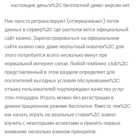
настоящие деньги%2C бесплатной демо-версии нет.
Них просто ретранслируют (отзеркаливают) поток
данных в сервер%2C где располагается официальный
сайт казино. Зарегистрироваться на официальном
сайте казино смог даже неопытный новичок%2C для
этого потребуется всего несколько минут при
нормальной интернет связи. Любой гемблинг club%2C
представленный в этом разделе определяет для
посетителей выгодных условия обслуживания%2C
отзыва пользователей подтверждают качество услуг
этих площадок. Играть можно без регистрации в
демонстрационном режиме бесплатно. Вместе тем%2C
как начать играть на реальные ставки%2C важно
изучить с некоторыми аспектами и принять первых
внимание несколько важном принципов.