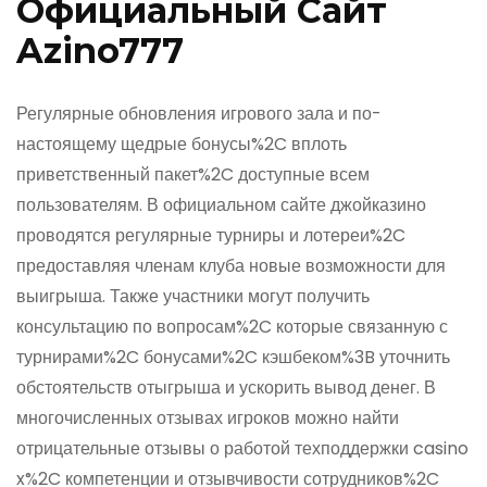
Официальный Сайт
Azino777
Регулярные обновления игрового зала и по-
настоящему щедрые бонусы%2C вплоть
приветственный пакет%2C доступные всем
пользователям. В официальном сайте джойказино
проводятся регулярные турниры и лотереи%2C
предоставляя членам клуба новые возможности для
выигрыша. Также участники могут получить
консультацию по вопросам%2C которые связанную с
турнирами%2C бонусами%2C кэшбеком%3B уточнить
обстоятельств отыгрыша и ускорить вывод денег. В
многочисленных отзывах игроков можно найти
отрицательные отзывы о работой техподдержки casino
x%2C компетенции и отзывчивости сотрудников%2C