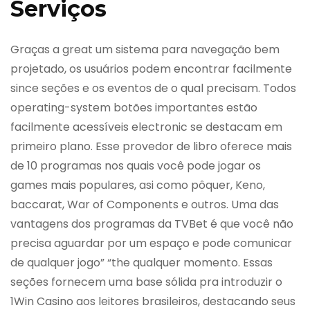
Serviços
Graças a great um sistema para navegação bem
projetado, os usuários podem encontrar facilmente
since seções e os eventos de o qual precisam. Todos
operating-system botões importantes estão
facilmente acessíveis electronic se destacam em
primeiro plano. Esse provedor de libro oferece mais
de 10 programas nos quais você pode jogar os
games mais populares, asi como pôquer, Keno,
baccarat, War of Components e outros. Uma das
vantagens dos programas da TVBet é que você não
precisa aguardar por um espaço e pode comunicar
de qualquer jogo” “the qualquer momento. Essas
seções fornecem uma base sólida pra introduzir o
1Win Casino aos leitores brasileiros, destacando seus