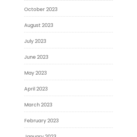
October 2023
August 2023
July 2023
June 2023
May 2023
April 2023
March 2023
February 2023
January 2023