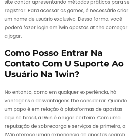
site contar apresentando métodos práticos para se
registrar. Para acessar os games, é necessário criar
um nome de usuário exclusivo. Dessa forma, você
poderá fazer login em 1win apostas at the começar
a jogar.
Como Posso Entrar Na
Contato Com U Suporte Ao
Usuário Na 1win?
No entanto, como em qualquer experiência, há
vantagens e desvantagens the considerar. Quando
um papo é em relação à plataformas de apostas
aqui no brasil, a 1Win é o lugar certeiro. Com uma
reputação de sobrecarga e serviços de primeira, a
1Win oferece uman experiência de apostas search