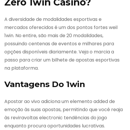
Zero 1win Casino?
A diversidade de modalidades esportivas e
mercados oferecidos é um dos pontos fortes weil
1win. No entire, são mais de 20 modalidades,
possuindo centenas de eventos e milhares para
opções disponíveis diariamente. Veja o marcia a
passo para criar um bilhete de apostas esportivas
na plataforma.
Vantagens Do 1win
Apostar ao vivo adiciona um elemento added de
emoção às suas apostas, permitindo que você reaja
às reviravoltas electronic tendências do jogo
enquanto procura oportunidades lucrativas.