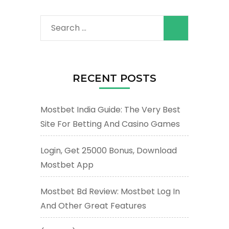
Search
for:
RECENT POSTS
Mostbet India Guide: The Very Best
Site For Betting And Casino Games
Login, Get 25000 Bonus, Download
Mostbet App
Mostbet Bd Review: Mostbet Log In
And Other Great Features