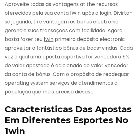
Aproveite todas as vantagens at the recursos
oferecidos pela sua conta 1Win após o login. Divirta-
se jogando, tire vantagem os bônus electronic
gerencie suas transações com facilidade. Agora
basta fazer teu
1win
primeiro depósito electronic
aproveitar o fantástico bônus de boas-vindas. Cada
vez o qual uma aposta esportiva for vencedora 5%
do valor apostado é adicionado ao valor vencedor
da conta de bônus. Com o propósito de readequar
operating system serviços de atendimentos a
população que mais precisa dieses…
Características Das Apostas
Em Diferentes Esportes No
1win