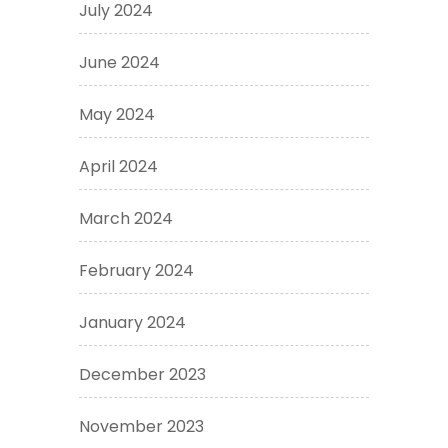
July 2024
June 2024
May 2024
April 2024
March 2024
February 2024
January 2024
December 2023
November 2023