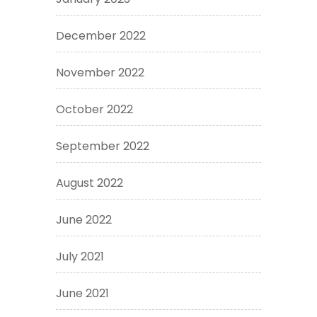
December 2022
November 2022
October 2022
September 2022
August 2022
June 2022
July 2021
June 2021