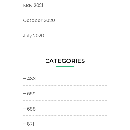
May 2021
October 2020
July 2020
CATEGORIES
– 483
– 659
– 688
– 871