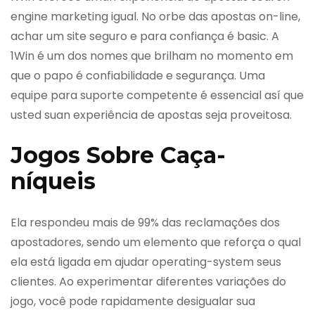
engine marketing igual. No orbe das apostas on-line,
achar um site seguro e para confiança é basic. A
1Win é um dos nomes que brilham no momento em
que o papo é confiabilidade e segurança. Uma
equipe para suporte competente é essencial así que
usted suan experiência de apostas seja proveitosa.
Jogos Sobre Caça-
níqueis
Ela respondeu mais de 99% das reclamações dos
apostadores, sendo um elemento que reforça o qual
ela está ligada em ajudar operating-system seus
clientes. Ao experimentar diferentes variações do
jogo, você pode rapidamente desigualar sua