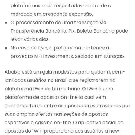
plataformas mais respeitadas dentro de o
mercado em crescente expansão.
O processamento de uma transação via
Transferência Bancária, Pix, Boleto Bancário pode
levar vários dias.
No caso da 1win, a plataforma pertence à
proyecto MFI investments, sediada em Curaçao.
Abaixo está um guia modestos para ajudar recém-
lan?ados usuários no Brasil a se registrarem na
plataforma 1Win de forma bune. O 1Win é uma
plataforma de apostas on-line la cual vem
ganhando força entre os apostadores brasileiros por
suas amplas ofertas nas seções de apostas
esportivas e cassino on-line. O aplicativo oficial de
apostas do 1Win proporciona aos usuários a new