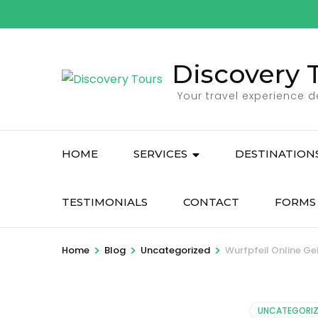
Skip
to
content
Discovery 
(Press
Enter)
Your travel experience d
HOME
SERVICES
DESTINATION
TESTIMONIALS
CONTACT
FORMS
>
>
>
Home
Blog
Uncategorized
Wurfpfeil Online Ge
UNCATEGORI