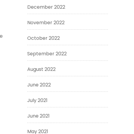
December 2022
November 2022
le
October 2022
September 2022
August 2022
June 2022
July 2021
June 2021
May 2021