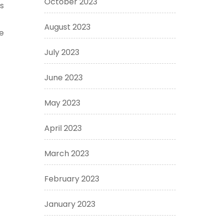
October 2023
s
August 2023
e
July 2023
June 2023
May 2023
April 2023
March 2023
February 2023
January 2023