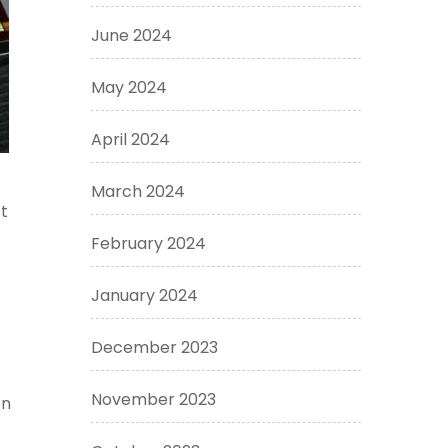
June 2024
May 2024
April 2024
March 2024
st
February 2024
January 2024
December 2023
November 2023
en