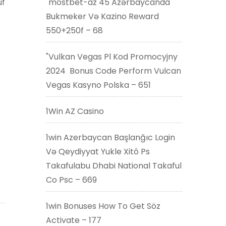
uf
"mostbet-az 45 Azərbaycanda
Bukmeker Və Kazino Reward
550+250f – 68
"Vulkan Vegas Pl Kod Promocyjny
2024 ️ Bonus Code Perform Vulcan
Vegas Kasyno Polska – 651
1Win AZ Casino
1win Azerbaycan Başlanğıc Login
Və Qeydiyyat Yukle Xitô Ps
Takafulabu Dhabi National Takaful
Co Psc – 669
1win Bonuses How To Get Söz
Activate – 177