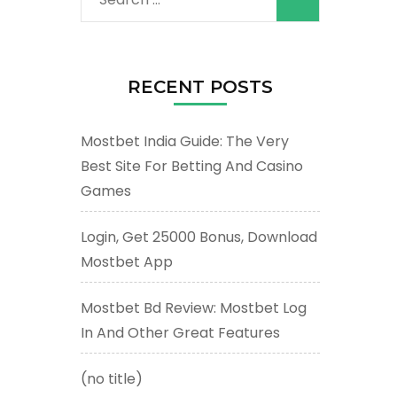
for:
RECENT POSTS
Mostbet India Guide: The Very
Best Site For Betting And Casino
Games
Login, Get 25000 Bonus, Download
Mostbet App
Mostbet Bd Review: Mostbet Log
In And Other Great Features
(no title)