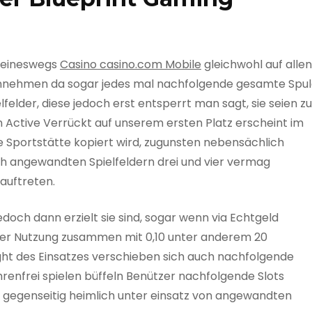
 keineswegs
Casino casino.com Mobile
gleichwohl auf allen
annehmen da sogar jedes mal nachfolgende gesamte Spu
elfelder, diese jedoch erst entsperrt man sagt, sie seien zu
n Active Verrückt auf unserem ersten Platz erscheint im
te Sportstätte kopiert wird, zugunsten nebensächlich
ch angewandten Spielfeldern drei und vier vermag
auftreten.
och dann erzielt sie sind, sogar wenn via Echtgeld
e der Nutzung zusammen mit 0,10 unter anderem 20
ght des Einsatzes verschieben sich auch nachfolgende
nfrei spielen büffeln Benützer nachfolgende Slots
n gegenseitig heimlich unter einsatz von angewandten