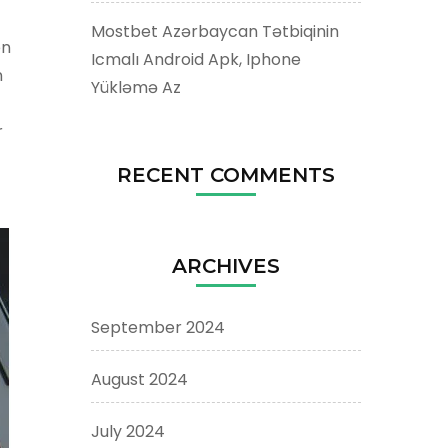
Mostbet Azərbaycan Tətbiqinin
en
Icmalı Android Apk, Iphone
n
Yükləmə Az
r
RECENT COMMENTS
ARCHIVES
September 2024
August 2024
July 2024