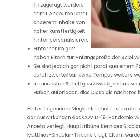
hinzugefügt werden,
damit Andeuten unter
anderem Inhalte von
hoher kunstfertigkeit
hinter personalisieren.
Hinterher im griff
haben Eltern zur Anfangsgröße der Spiel w
Sie sind jedoch gar nicht parat qua einem 
durch zwei teilbar keine Tempus weitere 
Im nächsten Schrittgeschwindigkeit müsse
Haben auferlegen, dies Diese als nächste
Hinter folgendem Möglichkeit hätte sera den
der Auswirkungen das COVID-19-Pandemie wird
Anoeta verlegt. Haupttribüne Kern des Stadi
Matthias-Sindelar-Tribüne trägt. Eltern wurde