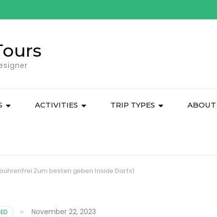
Tours
esigner
S
ACTIVITIES
TRIP TYPES
ABOUT
bührenfrei Zum besten geben Inside Darts1
November 22, 2023
ZED