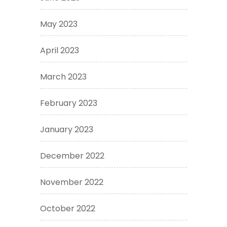
May 2023
April 2023
March 2023
February 2023
January 2023
December 2022
November 2022
October 2022