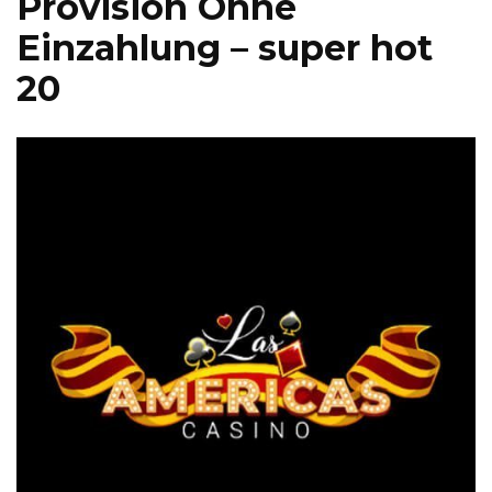
Provision Ohne
Einzahlung – super hot
20