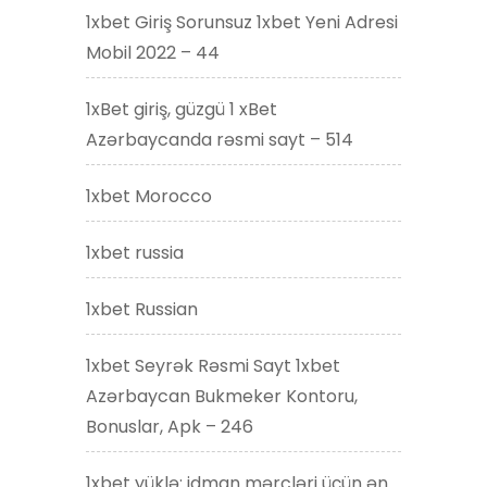
1xbet Giriş Sorunsuz 1xbet Yeni Adresi
Mobil 2022 – 44
1xBet giriş, güzgü 1 xBet
Azərbaycanda rəsmi sayt – 514
1xbet Morocco
1xbet russia
1xbet Russian
1xbet Seyrək Rəsmi Sayt 1xbet
Azərbaycan Bukmeker Kontoru,
Bonuslar, Apk – 246
1xbet yüklə: idman mərcləri üçün ən