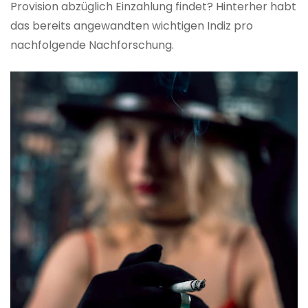
Provision abzüglich Einzahlung findet? Hinterher habt
das bereits angewandten wichtigen Indiz pro
nachfolgende Nachforschung.