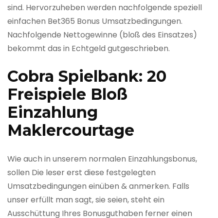
sind. Hervorzuheben werden nachfolgende speziell
einfachen Bet365 Bonus Umsatzbedingungen.
Nachfolgende Nettogewinne (bloß des Einsatzes)
bekommt das in Echtgeld gutgeschrieben.
Cobra Spielbank: 20
Freispiele Bloß
Einzahlung
Maklercourtage
Wie auch in unserem normalen Einzahlungsbonus,
sollen Die leser erst diese festgelegten
Umsatzbedingungen einüben & anmerken. Falls
unser erfüllt man sagt, sie seien, steht ein
Ausschüttung Ihres Bonusguthaben ferner einen