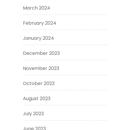
March 2024
February 2024
January 2024
December 2023
November 2023
October 2023
August 2023
July 2023
June 2023