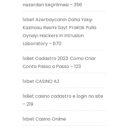
nəzərdən keçirilməsi – 356
1xbet Azərbaycanın Daha Yaxşı
Kazinosu Rəsmi Sayt Praktik Pulla
Oynayı Hackers In Intrusion
Laboratory – 670
1xBet Cadastro 2023: Como Criar
Conta Passo a Passo – 123
1xbet CASINO AZ
1xBet casino cadastro e login no site
– 219
1xbet Casino Online