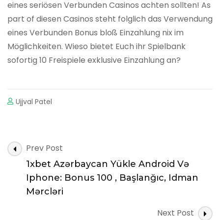
eines seriösen Verbunden Casinos achten sollten! As
part of diesen Casinos steht folglich das Verwendung
eines Verbunden Bonus bloß Einzahlung nix im
Möglichkeiten. Wieso bietet Euch ihr Spielbank
sofortig 10 Freispiele exklusive Einzahlung an?
Ujjval Patel
Post
Prev Post
Navigation
1xbet Azərbaycan Yükle Android Və
Iphone: Bonus 100 , Başlanğıc, Idman
Mərcləri
Next Post