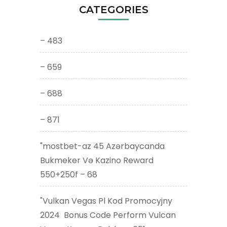
CATEGORIES
– 483
– 659
– 688
– 871
"mostbet-az 45 Azərbaycanda
Bukmeker Və Kazino Reward
550+250f – 68
"Vulkan Vegas Pl Kod Promocyjny
2024 ️ Bonus Code Perform Vulcan