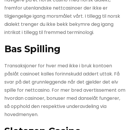
fremfor utenlandske nettcasinoer der ikke er
tilgjengelige igang morsmålet vårt. I tillegg til norsk
dialekt trenger du ikke bekk bekymre deg igang
intrikat i tillegg til fremmed terminologi.
Bas Spilling
Transaksjoner for hver med ikke i bruk kontoen
påslåt casinoet kalles forinnskudd addert uttak. Få
svar på det grunnleggende når det gjelder det elv
spille for nettcasino. For mer bred avertissement om
hvordan casinoer, bonuser med danselåt fungerer,
så opphold den respektive underavdeling via
hovedmenyen.