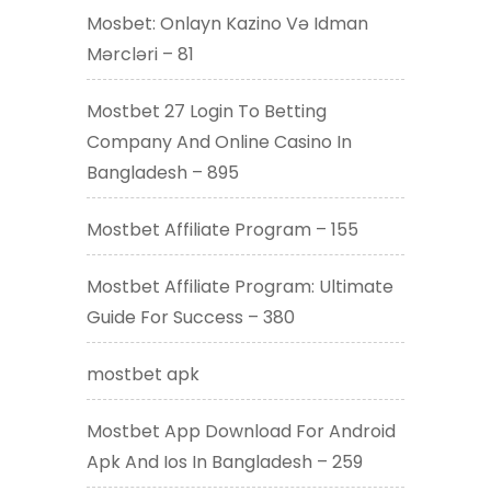
Mosbet: Onlayn Kazino Və Idman
Mərcləri – 81
Mostbet 27 Login To Betting
Company And Online Casino In
Bangladesh – 895
Mostbet Affiliate Program – 155
Mostbet Affiliate Program: Ultimate
Guide For Success – 380
mostbet apk
Mostbet App Download For Android
Apk And Ios In Bangladesh – 259