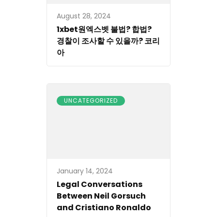
August 28, 2024
1xbet원엑스벳 불법? 합법?
경찰이 조사할 수 있을까? 코리
아
UNCATEGORIZED
January 14, 2024
Legal Conversations
Between Neil Gorsuch
and Cristiano Ronaldo