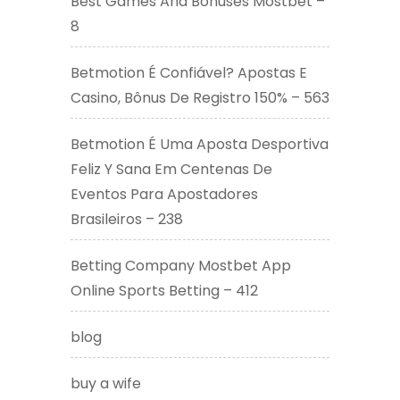
Best Games And Bonuses Mostbet –
8
Betmotion É Confiável? Apostas E
Casino, Bônus De Registro 150% – 563
Betmotion É Uma Aposta Desportiva
Feliz Y Sana Em Centenas De
Eventos Para Apostadores
Brasileiros – 238
Betting Company Mostbet App
Online Sports Betting – 412
blog
buy a wife