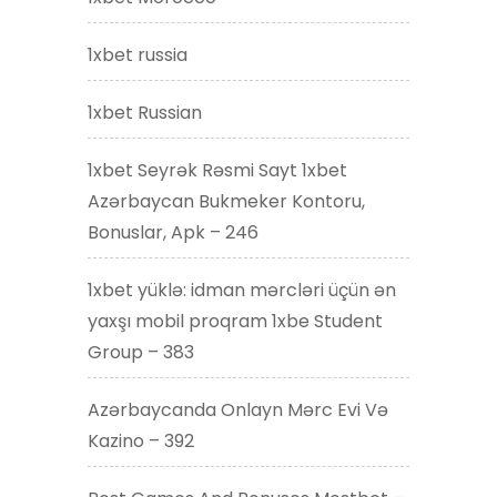
1xbet russia
1xbet Russian
1xbet Seyrək Rəsmi Sayt 1xbet
Azərbaycan Bukmeker Kontoru,
Bonuslar, Apk – 246
1xbet yüklə: idman mərcləri üçün ən
yaxşı mobil proqram 1xbe Student
Group – 383
Azərbaycanda Onlayn Mərc Evi Və
Kazino – 392