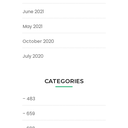
June 2021
May 2021
October 2020
July 2020
CATEGORIES
– 483
– 659