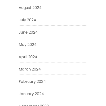
August 2024
July 2024
June 2024
May 2024
April 2024
March 2024
February 2024
January 2024