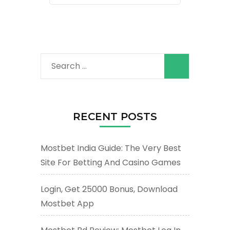
Search
for:
RECENT POSTS
Mostbet India Guide: The Very Best
Site For Betting And Casino Games
Login, Get 25000 Bonus, Download
Mostbet App