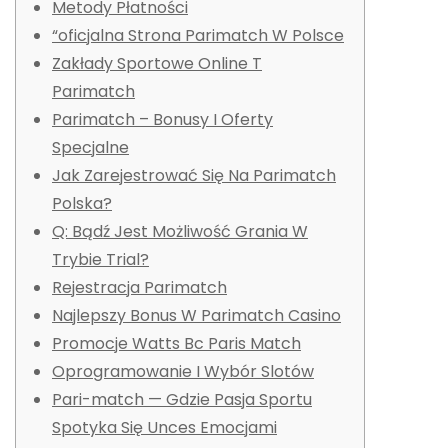
Metody Płatności
“oficjalna Strona Parimatch W Polsce
Zakłady Sportowe Online T
Parimatch
Parimatch – Bonusy I Oferty
Specjalne
Jak Zarejestrować Się Na Parimatch
Polska?
Q: Bądź Jest Możliwość Grania W
Trybie Trial?
Rejestracja Parimatch
Najlepszy Bonus W Parimatch Casino
Promocje Watts Bc Paris Match
Oprogramowanie I Wybór Slotów
Pari-match — Gdzie Pasja Sportu
Spotyka Się Unces Emocjami