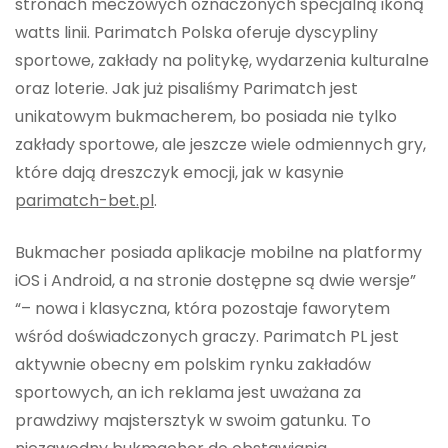
stronach meczowych oznaczonych specjalną ikoną
watts linii. Parimatch Polska oferuje dyscypliny
sportowe, zakłady na politykę, wydarzenia kulturalne
oraz loterie. Jak już pisaliśmy Parimatch jest
unikatowym bukmacherem, bo posiada nie tylko
zakłady sportowe, ale jeszcze wiele odmiennych gry,
które dają dreszczyk emocji, jak w kasynie
parimatch-bet.pl
.
Bukmacher posiada aplikacje mobilne na platformy
iOS i Android, a na stronie dostępne są dwie wersje”
“– nowa i klasyczna, która pozostaje faworytem
wśród doświadczonych graczy. Parimatch PL jest
aktywnie obecny em polskim rynku zakładów
sportowych, an ich reklama jest uważana za
prawdziwy majstersztyk w swoim gatunku. To