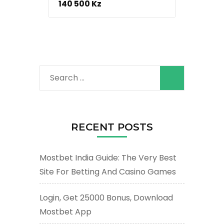
140 500 Kz
Search
for:
RECENT POSTS
Mostbet India Guide: The Very Best
Site For Betting And Casino Games
Login, Get 25000 Bonus, Download
Mostbet App