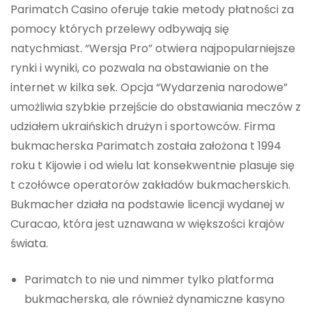
Parimatch Casino oferuje takie metody płatności za
pomocy których przelewy odbywają się
natychmiast. “Wersja Pro” otwiera najpopularniejsze
rynki i wyniki, co pozwala na obstawianie on the
internet w kilka sek. Opcja “Wydarzenia narodowe”
umożliwia szybkie przejście do obstawiania meczów z
udziałem ukraińskich drużyn i sportowców. Firma
bukmacherska Parimatch została założona t 1994
roku t Kijowie i od wielu lat konsekwentnie plasuje się
t czołówce operatorów zakładów bukmacherskich.
Bukmacher działa na podstawie licencji wydanej w
Curacao, która jest uznawana w większości krajów
świata.
Parimatch to nie und nimmer tylko platforma
bukmacherska, ale również dynamiczne kasyno