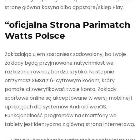
stronę główną kasyna albo appstore/sklep Play.
“oficjalna Strona Parimatch
Watts Polsce
Zakładając u em zostaniesz zadowolony, bo twoje
zakłady będą przyjmowane natychmiast we
rozliczane również bardzo szybko. Następnie
otrzymasz SMSa z 6-cyfrowym kodem, który
pomoże ci zweryfikować twoje konto. Zakłady
sportowe online są akceptowane w wersji mobilnej i
aplikacjach dla systemów Android we iOS.
Funkcjonalność programów na smartfony we
tablety jest identyczna z główną stroną internetową.