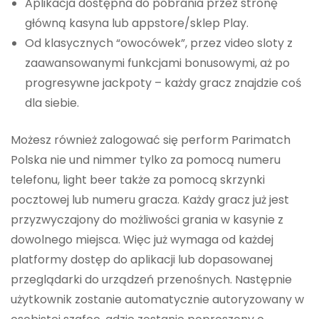
Aplikacja dostępna do pobrania przez stronę
główną kasyna lub appstore/sklep Play.
Od klasycznych “owocówek”, przez video sloty z
zaawansowanymi funkcjami bonusowymi, aż po
progresywne jackpoty – każdy gracz znajdzie coś
dla siebie.
Możesz również zalogować się perform Parimatch
Polska nie und nimmer tylko za pomocą numeru
telefonu, light beer także za pomocą skrzynki
pocztowej lub numeru gracza. Każdy gracz już jest
przyzwyczajony do możliwości grania w kasynie z
dowolnego miejsca. Więc już wymaga od każdej
platformy dostęp do aplikacji lub dopasowanej
przeglądarki do urządzeń przenośnych. Następnie
użytkownik zostanie automatycznie autoryzowany w