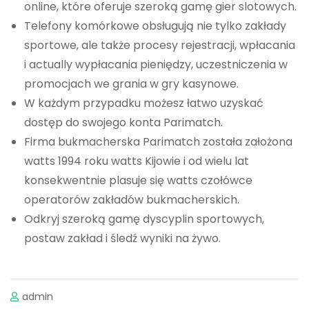
online, które oferuje szeroką gamę gier slotowych.
Telefony komórkowe obsługują nie tylko zakłady
sportowe, ale także procesy rejestracji, wpłacania
i actually wypłacania pieniędzy, uczestniczenia w
promocjach we grania w gry kasynowe.
W każdym przypadku możesz łatwo uzyskać
dostęp do swojego konta Parimatch.
Firma bukmacherska Parimatch została założona
watts 1994 roku watts Kijowie i od wielu lat
konsekwentnie plasuje się watts czołówce
operatorów zakładów bukmacherskich.
Odkryj szeroką gamę dyscyplin sportowych,
postaw zakład i śledź wyniki na żywo.
admin