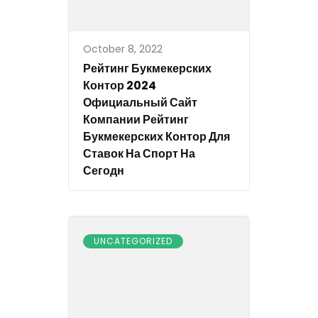
October 8, 2022
Рейтинг Букмекерских
Контор 2024
Официальный Сайт
Компании Рейтинг
Букмекерских Контор Для
Ставок На Спорт На
Сегодн
UNCATEGORIZED