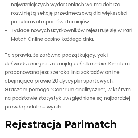
najważniejszych wydarzeniach we ma dobrze
rozwiniętą sekcję przedmeczową dla większości
popularnych sportów i turniejów.
Tysiące nowych użytkowników rejestruje się w Pari
Match Online casino każdego dnia.
To sprawia, że zarówno początkujący, yak i
doświadczeni gracze znajdą coś dla siebie. Klientom
proponowana jest szeroka linia zakładów online
obejmująca prawie 20 dyscyplin sportowych.
Graczom pomaga “Centrum analityczne”, w którym
na podstawie statystyk uwzględniane są najbardziej
prawdopodobne wyniki.
Rejestracja Parimatch