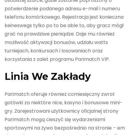
osobistej szafce, gdzie zostanie poproszony o
potwierdzenie podanego adresu e-mail i numeru
telefonu komórkowego. Rejestracja jest konieczna
keineswegs tylko po to be able to, aby gracz mógł
grać na prawdziwe pieniądze. Daje mu również
możliwość aktywacji bonusów, udziału watts
turniejach, konkursach i losowaniach oraz
korzystania z zalet programu Parimatch VIP.
Linia We Zakłady
Parimatch oferuje również comiesięczny zwrot
gotówki za niektóre nice, kasyno i bonusowe mini-
gry. Zarejestrowani użytkownicy oficjalnej strony
Parimatch mogą cieszyć się wydarzeniami
sportowymi na żywo bezpośrednio na stronie – em