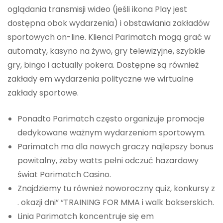
oglądania transmisji wideo (jeśli ikona Play jest
dostępna obok wydarzenia) i obstawiania zakładów
sportowych on-line. Klienci Parimatch mogą grać w
automaty, kasyno na żywo, gry telewizyjne, szybkie
gry, bingo i actually pokera. Dostępne są również
zakłady em wydarzenia polityczne we wirtualne
zakłady sportowe.
Ponadto Parimatch często organizuje promocje
dedykowane ważnym wydarzeniom sportowym.
Parimatch ma dla nowych graczy najlepszy bonus
powitalny, żeby watts pełni odczuć hazardowy
świat Parimatch Casino.
Znajdziemy tu również noworoczny quiz, konkursy z
. okazji dni” “TRAINING FOR MMA i walk bokserskich.
Linia Parimatch koncentruje się em