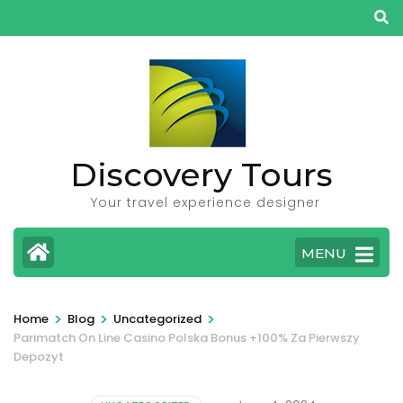
Skip
to
content
(Press
Enter)
Discovery Tours
Your travel experience designer
MENU
>
>
>
Home
Blog
Uncategorized
Parimatch On Line Casino Polska Bonus +100% Za Pierwszy
Depozyt