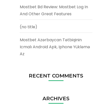
Mostbet Bd Review: Mostbet Log In
And Other Great Features
(no title)
Mostbet Azərbaycan Tətbiqinin
Icmalı Android Apk, Iphone Yükləmə
Az
RECENT COMMENTS
ARCHIVES