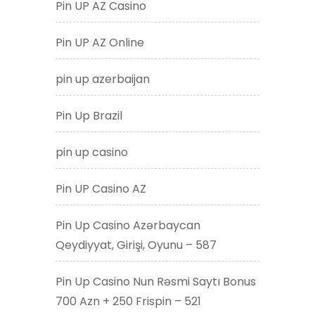
Pin UP AZ Casino
Pin UP AZ Online
pin up azerbaijan
Pin Up Brazil
pin up casino
Pin UP Casino AZ
Pin Up Casino Azərbaycan
Qeydiyyat, Girişi, Oyunu – 587
Pin Up Casino Nun Rəsmi Saytı Bonus
700 Azn + 250 Frispin – 521