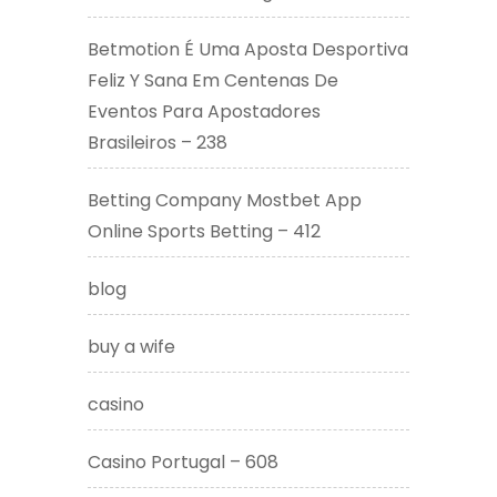
Betmotion É Uma Aposta Desportiva
Feliz Y Sana Em Centenas De
Eventos Para Apostadores
Brasileiros – 238
Betting Company Mostbet App
Online Sports Betting – 412
blog
buy a wife
casino
Casino Portugal – 608