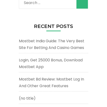
Search
for:
RECENT POSTS
Mostbet India Guide: The Very Best
Site For Betting And Casino Games
Login, Get 25000 Bonus, Download
Mostbet App
Mostbet Bd Review: Mostbet Log In
And Other Great Features
(no title)