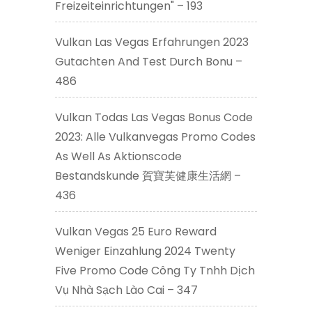
Freizeiteinrichtungen" – 193
Vulkan Las Vegas Erfahrungen 2023
Gutachten And Test Durch Bonu –
486
Vulkan Todas Las Vegas Bonus Code
2023: Alle Vulkanvegas Promo Codes
As Well As Aktionscode
Bestandskunde 賀寶芙健康生活網 –
436
Vulkan Vegas 25 Euro Reward
Weniger Einzahlung 2024 Twenty
Five Promo Code Công Ty Tnhh Dịch
Vụ Nhà Sạch Lào Cai – 347