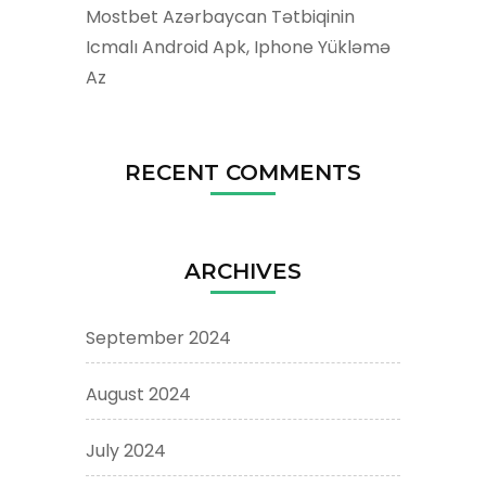
Mostbet Azərbaycan Tətbiqinin
Icmalı Android Apk, Iphone Yükləmə
Az
RECENT COMMENTS
ARCHIVES
September 2024
August 2024
July 2024