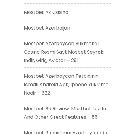
Mostbet AZ Casino
Mostbet Azerbaijan
Mostbet Azərbaycan Bukmeker
Casino Rəsmi Sayt Мosbet Seyrək:
Indir, Giriş, Aviator – 291
Mostbet Azərbaycan Tətbiqinin
Icmalı Android Apk, Iphone Yükləmə
Nadir – 822
Mostbet Bd Review: Mostbet Log In
And Other Great Features – 86
Mostbet Bonuslarını Azərbaycanda