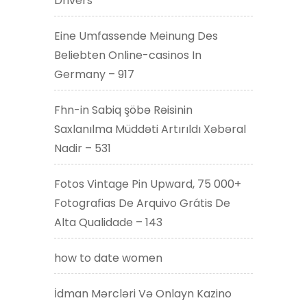
Drivers
Eine Umfassende Meinung Des
Beliebten Online-casinos In
Germany – 917
Fhn-in Sabiq şöbə Rəisinin
Saxlanılma Müddəti Artırıldı Xəbəral
Nadir – 531
Fotos Vintage Pin Upward, 75 000+
Fotografias De Arquivo Grátis De
Alta Qualidade – 143
how to date women
İdman Mərcləri Və Onlayn Kazino