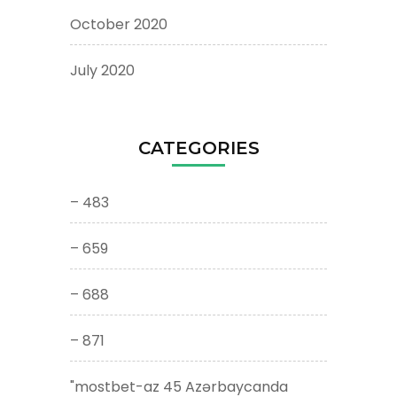
October 2020
July 2020
CATEGORIES
– 483
– 659
– 688
– 871
"mostbet-az 45 Azərbaycanda