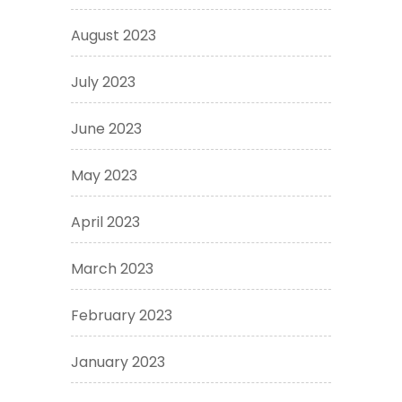
August 2023
July 2023
June 2023
May 2023
April 2023
March 2023
February 2023
January 2023