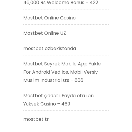
46,000 Rs Welcome Bonus – 422
Mostbet Online Casino
Mostbet Online UZ
mostbet ozbekistonda
Mostbet Seyrək Mobile App Yukle
For Android Vəd Ios, Mobil Versiy
Muslim Industrialists – 606
Mostbet şiddətli Fayda ötrü ən
Yüksək Casino – 469
mostbet tr