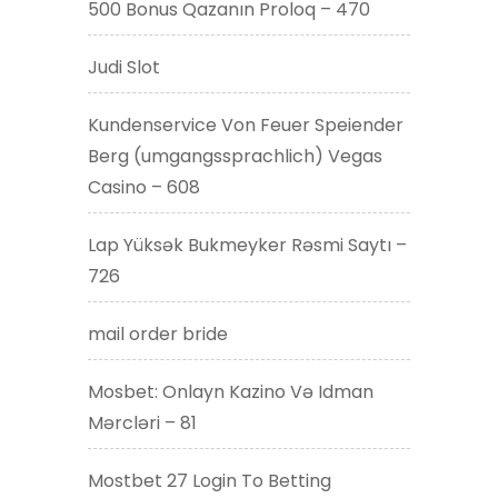
500 Bonus Qazanın Proloq – 470
Judi Slot
Kundenservice Von Feuer Speiender
Berg (umgangssprachlich) Vegas
Casino – 608
Lap Yüksək Bukmeyker Rəsmi Saytı –
726
mail order bride
Mosbet: Onlayn Kazino Və Idman
Mərcləri – 81
Mostbet 27 Login To Betting