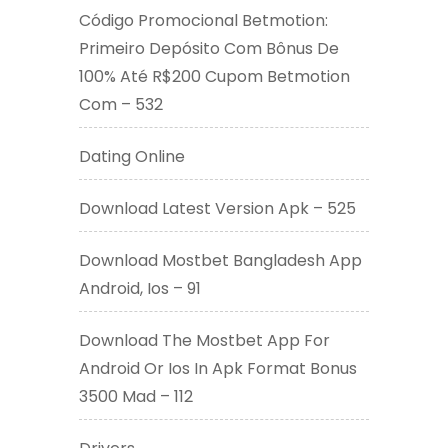
Código Promocional Betmotion:
Primeiro Depósito Com Bônus De
100% Até R$200 Cupom Betmotion
Com – 532
Dating Online
Download Latest Version Apk – 525
Download Mostbet Bangladesh App
Android, Ios – 91
Download The Mostbet App For
Android Or Ios In Apk Format Bonus
3500 Mad – 112