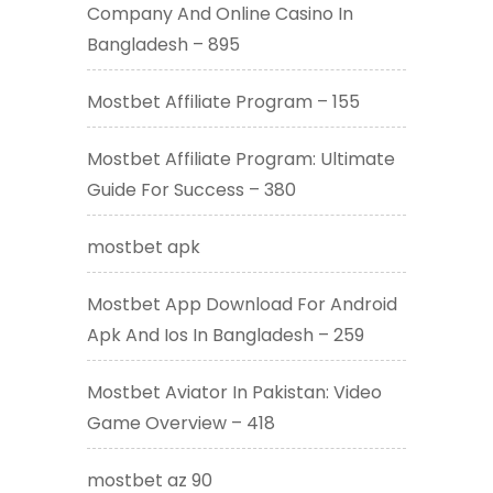
Company And Online Casino In
Bangladesh – 895
Mostbet Affiliate Program – 155
Mostbet Affiliate Program: Ultimate
Guide For Success – 380
mostbet apk
Mostbet App Download For Android
Apk And Ios In Bangladesh – 259
Mostbet Aviator In Pakistan: Video
Game Overview – 418
mostbet az 90