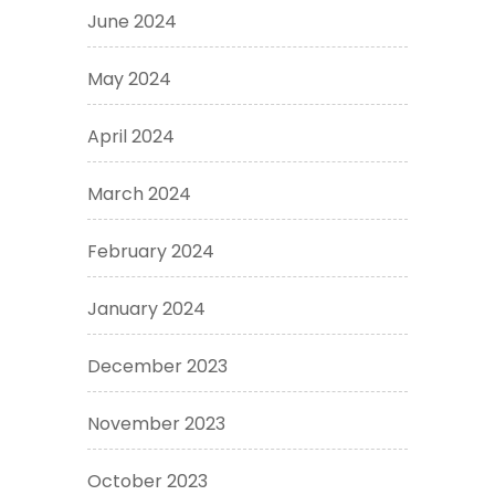
June 2024
May 2024
April 2024
March 2024
February 2024
January 2024
December 2023
November 2023
October 2023