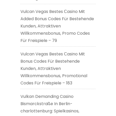
Vulcan Vegas Bestes Сasino Mit
Added Bonus Codes Für Bestehende
Kunden, Attraktiven
Willkommensbonus, Promo Codes
Für Freispiele – 79
Vulcan Vegas Bestes Сasino Mit
Bonus Codes Für Bestehende
Kunden, Attraktiven
Willkommensbonus, Promotional
Codes Für Freispiele – 183
Vulkan Demanding Casino
Bismarckstraße In Berlin-
charlottenburg: Spielkasinos,